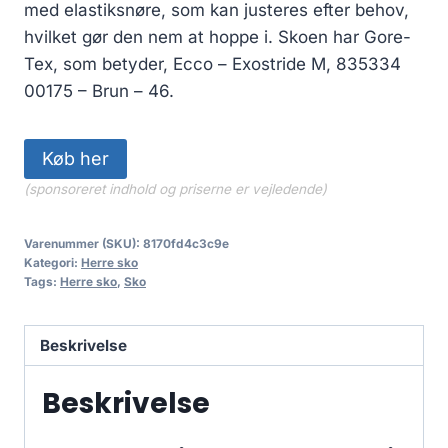
med elastiksnøre, som kan justeres efter behov,
hvilket gør den nem at hoppe i. Skoen har Gore-
Tex, som betyder, Ecco – Exostride M, 835334
00175 – Brun – 46.
Køb her
(sponsoreret indhold og priserne er vejledende)
Varenummer (SKU):
8170fd4c3c9e
Kategori:
Herre sko
Tags:
Herre sko
,
Sko
Beskrivelse
Beskrivelse