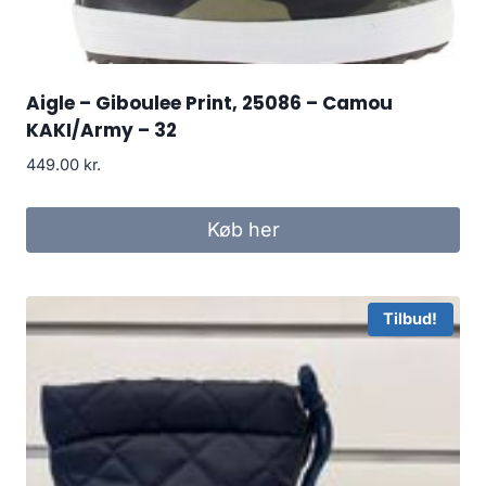
Aigle – Giboulee Print, 25086 – Camou
KAKI/Army – 32
449.00
kr.
Køb her
Tilbud!