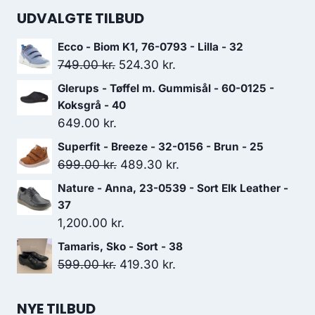
UDVALGTE TILBUD
Ecco - Biom K1, 76-0793 - Lilla - 32
Den
Den
749.00
kr.
524.30
kr.
oprindelige
aktuelle
Glerups - Tøffel m. Gummisål - 60-0125 -
pris
pris
Koksgrå - 40
var:
er:
649.00
kr.
749.00 kr..
524.30 kr..
Superfit - Breeze - 32-0156 - Brun - 25
Den
Den
699.00
kr.
489.30
kr.
oprindelige
aktuelle
Nature - Anna, 23-0539 - Sort Elk Leather -
pris
pris
37
var:
er:
1,200.00
kr.
699.00 kr..
489.30 kr..
Tamaris, Sko - Sort - 38
Den
Den
599.00
kr.
419.30
kr.
oprindelige
aktuelle
pris
pris
NYE TILBUD