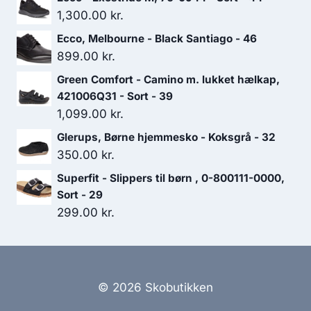
299.00 kr..
209.30 kr..
1,300.00
kr.
Ecco, Melbourne - Black Santiago - 46
899.00
kr.
Green Comfort - Camino m. lukket hælkap,
421006Q31 - Sort - 39
1,099.00
kr.
Glerups, Børne hjemmesko - Koksgrå - 32
350.00
kr.
Superfit - Slippers til børn , 0-800111-0000,
Sort - 29
299.00
kr.
© 2026 Skobutikken