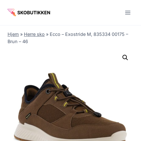
Fortsæt
til
indhold
Hjem
»
Herre sko
»
Ecco – Exostride M, 835334 00175 –
Brun – 46