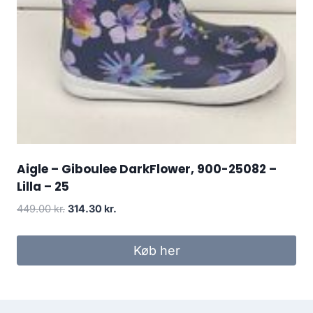
Aigle – Giboulee DarkFlower, 900-25082 –
Lilla – 25
Den
Den
449.00
kr.
314.30
kr.
oprindelige
aktuelle
pris
pris
Køb her
var:
er:
449.00 kr..
314.30 kr..