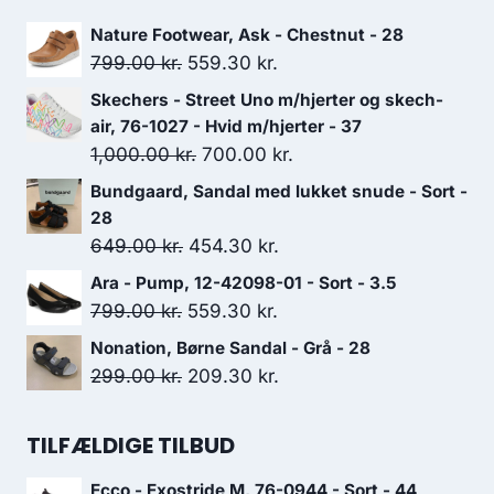
var:
er:
Nature Footwear, Ask - Chestnut - 28
599.00 kr..
419.30 kr..
Den
Den
799.00
kr.
559.30
kr.
oprindelige
aktuelle
Skechers - Street Uno m/hjerter og skech-
pris
pris
air, 76-1027 - Hvid m/hjerter - 37
var:
er:
Den
Den
1,000.00
kr.
700.00
kr.
799.00 kr..
559.30 kr..
oprindelige
aktuelle
Bundgaard, Sandal med lukket snude - Sort -
pris
pris
28
var:
er:
Den
Den
649.00
kr.
454.30
kr.
1,000.00 kr..
700.00 kr..
oprindelige
aktuelle
Ara - Pump, 12-42098-01 - Sort - 3.5
pris
pris
Den
Den
799.00
kr.
559.30
kr.
var:
er:
oprindelige
aktuelle
Nonation, Børne Sandal - Grå - 28
649.00 kr..
454.30 kr..
pris
pris
Den
Den
299.00
kr.
209.30
kr.
var:
er:
oprindelige
aktuelle
799.00 kr..
559.30 kr..
pris
pris
TILFÆLDIGE TILBUD
var:
er:
Ecco - Exostride M, 76-0944 - Sort - 44