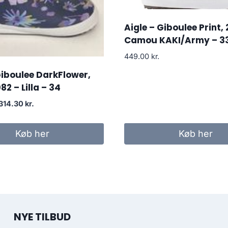
Aigle – Giboulee Print,
Camou KAKI/Army – 3
449.00
kr.
Giboulee DarkFlower,
2 – Lilla – 34
Den
Den
314.30
kr.
oprindelige
aktuelle
pris
pris
Køb her
Køb her
var:
er:
449.00 kr..
314.30 kr..
NYE TILBUD