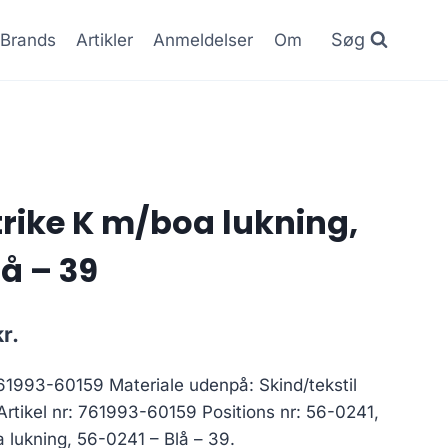
Søg
Brands
Artikler
Anmeldelser
Om
trike K m/boa lukning,
å – 39
Den
kr.
ige
aktuelle
61993-60159 Materiale udenpå: Skind/tekstil
pris
 Artikel nr: 761993-60159 Positions nr: 56-0241,
er:
 lukning, 56-0241 – Blå – 39.