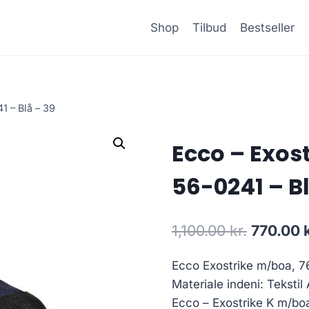
Shop
Tilbud
Bestseller
1 – Blå – 39
Ecco – Exos
56-0241 – Bl
Den
1,100.00
kr.
770.00
oprindel
Ecco Exostrike m/boa, 7
pris
Materiale indeni: Tekstil
var:
Ecco – Exostrike K m/boa