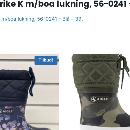
rike K m/boa lukning, 56-0241 
 m/boa lukning, 56-0241 – Blå – 39
.
Tilbud!