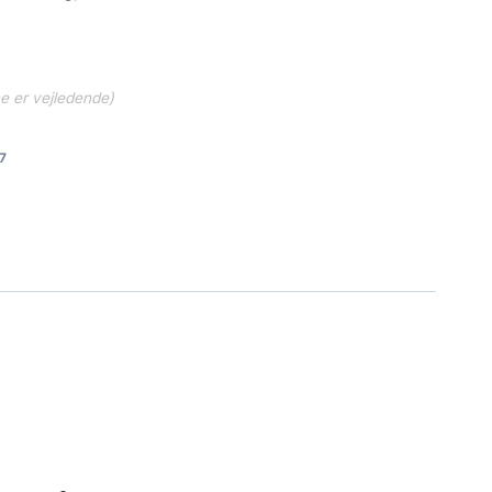
kr..
770.00 kr..
ne er vejledende)
7