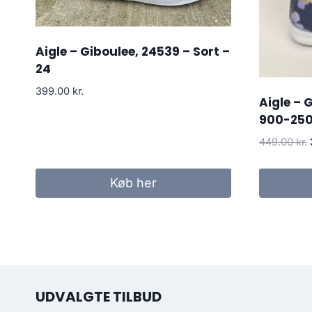
Aigle – Giboulee, 24539 – Sort –
24
399.00
kr.
Aigle – 
900-2508
449.00
kr.
Køb her
UDVALGTE TILBUD