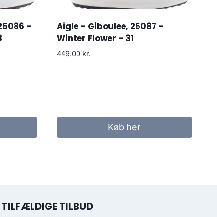
 25086 –
Aigle – Giboulee, 25087 –
3
Winter Flower – 31
449.00
kr.
Køb her
TILFÆLDIGE TILBUD