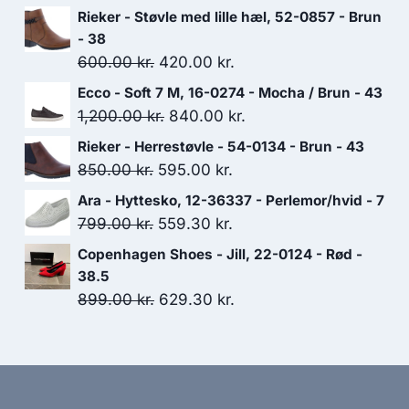
Rieker - Støvle med lille hæl, 52-0857 - Brun
- 38
Den
Den
600.00
kr.
420.00
kr.
oprindelige
aktuelle
Ecco - Soft 7 M, 16-0274 - Mocha / Brun - 43
pris
pris
Den
Den
1,200.00
kr.
840.00
kr.
var:
er:
oprindelige
aktuelle
Rieker - Herrestøvle - 54-0134 - Brun - 43
600.00 kr..
420.00 kr..
pris
pris
Den
Den
850.00
kr.
595.00
kr.
var:
er:
oprindelige
aktuelle
Ara - Hyttesko, 12-36337 - Perlemor/hvid - 7
1,200.00 kr..
840.00 kr..
pris
pris
Den
Den
799.00
kr.
559.30
kr.
var:
er:
oprindelige
aktuelle
Copenhagen Shoes - Jill, 22-0124 - Rød -
850.00 kr..
595.00 kr..
pris
pris
38.5
var:
er:
Den
Den
899.00
kr.
629.30
kr.
799.00 kr..
559.30 kr..
oprindelige
aktuelle
pris
pris
var:
er:
899.00 kr..
629.30 kr..