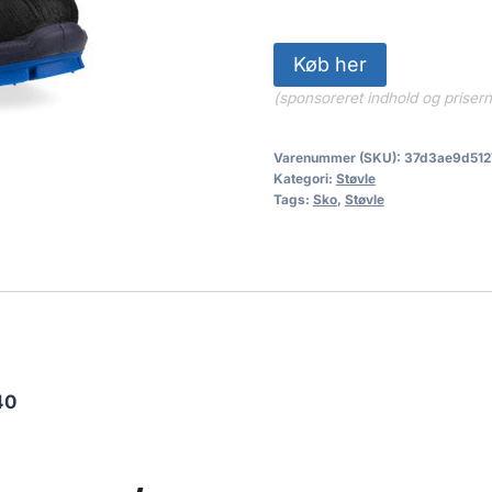
1,100.00 
Køb her
(sponsoreret indhold og priser
Varenummer (SKU):
37d3ae9d512
Kategori:
Støvle
Tags:
Sko
,
Støvle
40