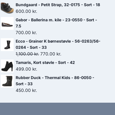
Bundgaard - Petit Strap, 32-0175 - Sort - 18
600.00
kr.
Gabor - Ballerina m. kile - 23-0550 - Sort -
7.5
700.00
kr.
Ecco - Grainer K børnestøvle - 56-0263/56-
0264 - Sort - 33
Den
Den
1,100.00
kr.
770.00
kr.
oprindelige
aktuelle
Tamaris, Kort støvle - Sort - 42
pris
pris
499.00
kr.
var:
er:
Rubber Duck - Thermal Kids - 86-0050 -
1,100.00 kr..
770.00 kr..
Sort - 33
450.00
kr.