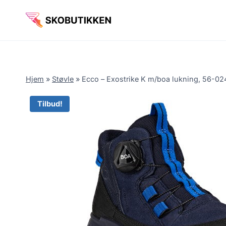
Fortsæt
til
indhold
Hjem
»
Støvle
»
Ecco – Exostrike K m/boa lukning, 56-024
Tilbud!