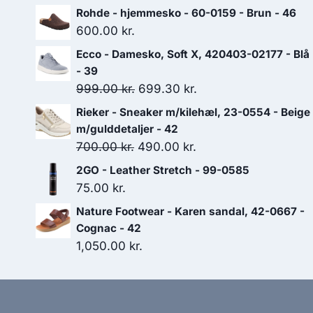
Rohde - hjemmesko - 60-0159 - Brun - 46
600.00
kr.
Ecco - Damesko, Soft X, 420403-02177 - Blå
- 39
Den
Den
999.00
kr.
699.30
kr.
oprindelige
aktuelle
Rieker - Sneaker m/kilehæl, 23-0554 - Beige
pris
pris
m/gulddetaljer - 42
var:
er:
Den
Den
700.00
kr.
490.00
kr.
999.00 kr..
699.30 kr..
oprindelige
aktuelle
2GO - Leather Stretch - 99-0585
pris
pris
75.00
kr.
var:
er:
Nature Footwear - Karen sandal, 42-0667 -
700.00 kr..
490.00 kr..
Cognac - 42
1,050.00
kr.