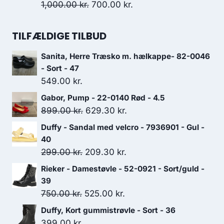
var:
er:
Den
Den
1,000.00
kr.
700.00
kr.
699.00 kr..
489.30 kr..
oprindelige
aktuelle
pris
pris
TILFÆLDIGE TILBUD
var:
er:
Sanita, Herre Træsko m. hælkappe- 82-0046
1,000.00 kr..
700.00 kr..
- Sort - 47
549.00
kr.
Gabor, Pump - 22-0140 Rød - 4.5
Den
Den
899.00
kr.
629.30
kr.
oprindelige
aktuelle
Duffy - Sandal med velcro - 7936901 - Gul -
pris
pris
40
var:
er:
Den
Den
299.00
kr.
209.30
kr.
899.00 kr..
629.30 kr..
oprindelige
aktuelle
Rieker - Damestøvle - 52-0921 - Sort/guld -
pris
pris
39
var:
er:
Den
Den
750.00
kr.
525.00
kr.
299.00 kr..
209.30 kr..
oprindelige
aktuelle
Duffy, Kort gummistrøvle - Sort - 36
pris
pris
399.00
kr.