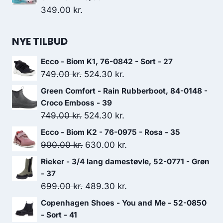
var:
er:
349.00
kr.
799.00 kr..
559.30 kr..
NYE TILBUD
Ecco - Biom K1, 76-0842 - Sort - 27
Den
Den
749.00
kr.
524.30
kr.
oprindelige
aktuelle
Green Comfort - Rain Rubberboot, 84-0148 -
pris
pris
Croco Emboss - 39
var:
er:
Den
Den
749.00
kr.
524.30
kr.
749.00 kr..
524.30 kr..
oprindelige
aktuelle
Ecco - Biom K2 - 76-0975 - Rosa - 35
pris
pris
Den
Den
900.00
kr.
630.00
kr.
var:
er:
oprindelige
aktuelle
Rieker - 3/4 lang damestøvle, 52-0771 - Grøn
749.00 kr..
524.30 kr..
pris
pris
- 37
var:
er:
Den
Den
699.00
kr.
489.30
kr.
900.00 kr..
630.00 kr..
oprindelige
aktuelle
Copenhagen Shoes - You and Me - 52-0850
pris
pris
- Sort - 41