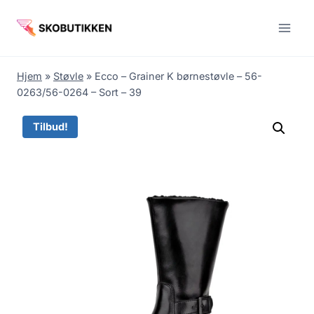
Fortsæt
til
indhold
Hjem
»
Støvle
»
Ecco – Grainer K børnestøvle – 56-
0263/56-0264 – Sort – 39
Tilbud!