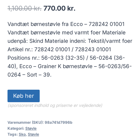
Den
Den
1,100.00
kr.
770.00
kr.
oprindelige
aktuelle
Vandtæt børnestøvle fra Ecco – 728242 01001
pris
pris
Vandtæt børnestøvle med varmt foer Materiale
var:
er:
udenpå: Skind Materiale indeni: Tekstil/varmt foer
1,100.00 kr..
770.00 kr..
Artikel nr.: 728242 01001 / 728243 01001
Positions nr.: 56-0263 (32-35) / 56-0264 (36-
40), Ecco – Grainer K børnestøvle – 56-0263/56-
0264 – Sort – 39.
Køb her
(sponsoreret indhold og priserne er vejledende)
Varenummer (SKU):
98a741d7996b
Kategori:
Støvle
Tags:
Sko
,
Støvle