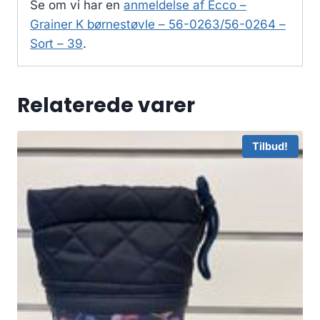
Se om vi har en
anmeldelse af Ecco –
Grainer K børnestøvle – 56-0263/56-0264 –
Sort – 39
.
Relaterede varer
Tilbud!