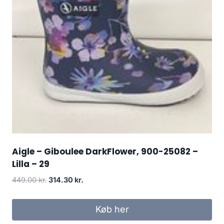
Aigle – Giboulee DarkFlower, 900-25082 –
Lilla – 29
Den
Den
449.00
kr.
314.30
kr.
oprindelige
aktuelle
pris
pris
Køb her
var:
er: