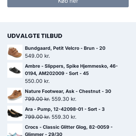
Køb her
UDVALGTE TILBUD
Bundgaard, Petit Velcro - Brun - 20
549.00
kr.
Ambre - Slippers, Spike Hjemmesko, 46-
0194, AM202009 - Sort - 45
550.00
kr.
Nature Footwear, Ask - Chestnut - 30
Den
Den
799.00
kr.
559.30
kr.
oprindelige
aktuelle
Ara - Pump, 12-42098-01 - Sort - 3
pris
pris
Den
Den
799.00
kr.
559.30
kr.
var:
er:
oprindelige
aktuelle
Crocs - Classic Glitter Glog, 82-0059 -
799.00 kr..
559.30 kr..
pris
pris
Glimmer - 29/30