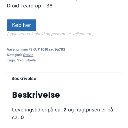
Droid Teardrop – 36.
Køb her
(sponsoreret indhold og priserne er vejledende)
Varenummer (SKU):
f016aad9a782
Kategori:
Støvle
Tags:
Sko
,
Støvle
Beskrivelse
Beskrivelse
Leveringstid er på ca.
2
og fragtprisen er på
ca.
0