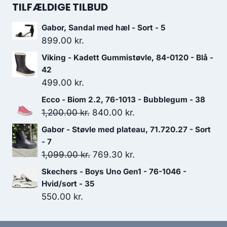
pris
pris
TILFÆLDIGE TILBUD
var:
er:
Gabor, Sandal med hæl - Sort - 5
599.00 kr..
419.30 kr..
899.00
kr.
Viking - Kadett Gummistøvle, 84-0120 - Blå -
42
499.00
kr.
Ecco - Biom 2.2, 76-1013 - Bubblegum - 38
Den
Den
1,200.00
kr.
840.00
kr.
oprindelige
aktuelle
Gabor - Støvle med plateau, 71.720.27 - Sort
pris
pris
- 7
var:
er:
Den
Den
1,099.00
kr.
769.30
kr.
1,200.00 kr..
840.00 kr..
oprindelige
aktuelle
Skechers - Boys Uno Gen1 - 76-1046 -
pris
pris
Hvid/sort - 35
var:
er:
550.00
kr.
1,099.00 kr..
769.30 kr..