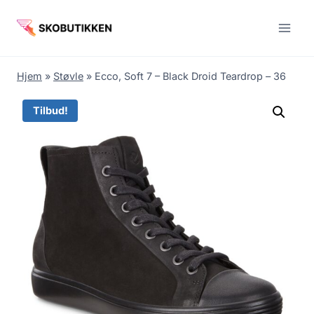
Fortsæt
til
indhold
Hjem
»
Støvle
»
Ecco, Soft 7 – Black Droid Teardrop – 36
Tilbud!