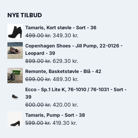
649.00 kr..
454.30 kr..
NYE TILBUD
Tamaris, Kort støvle - Sort - 36
Den
Den
499.00
kr.
349.30
kr.
oprindelige
aktuelle
Copenhagen Shoes - Jill Pump, 22-0126 -
pris
pris
Leopard - 39
var:
er:
Den
Den
899.00
kr.
629.30
kr.
499.00 kr..
349.30 kr..
oprindelige
aktuelle
Remonte, Basketstøvle - Blå - 42
pris
pris
Den
Den
699.00
kr.
489.30
kr.
var:
er:
oprindelige
aktuelle
Ecco - Sp.1 Lite K, 76-1010 / 76-1031 - Sort -
899.00 kr..
629.30 kr..
pris
pris
39
var:
er:
Den
Den
600.00
kr.
420.00
kr.
699.00 kr..
489.30 kr..
oprindelige
aktuelle
Tamaris, Pump - Sort - 38
pris
pris
Den
Den
599.00
kr.
419.30
kr.
var:
er:
oprindelige
aktuelle
600.00 kr..
420.00 kr..