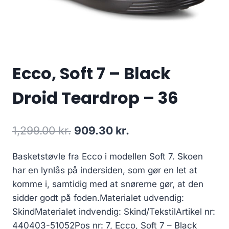
Ecco, Soft 7 – Black
Droid Teardrop – 36
Den
Den
1,299.00
kr.
909.30
kr.
oprindelige
aktuelle
Basketstøvle fra Ecco i modellen Soft 7. Skoen
pris
pris
har en lynlås på indersiden, som gør en let at
var:
er:
komme i, samtidig med at snørerne gør, at den
1,299.00 kr..
909.30 kr..
sidder godt på foden.Materialet udvendig:
SkindMaterialet indvendig: Skind/TekstilArtikel nr:
440403-51052Pos nr: 7, Ecco, Soft 7 – Black