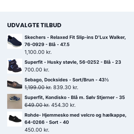
UDVALGTE TILBUD
Skechers - Relaxed Fit Slip-ins D'Lux Walker,
76-0929 - Blå - 47.5
1,100.00
kr.
Superfit - Husky støvle, 56-0252 - Blå - 23
700.00
kr.
Sebago, Docksides - Sort/Brun - 43½
Den
Den
1,199.00
kr.
839.30
kr.
oprindelige
aktuelle
Superfit, Kondisko - Blå m. Sølv Stjerner - 35
pris
pris
Den
Den
649.00
kr.
454.30
kr.
var:
er:
oprindelige
aktuelle
Rohde- Hjemmesko med velcro og hælkappe,
1,199.00 kr..
839.30 kr..
pris
pris
64-0266 - Sort - 40
var:
er:
450.00
kr.