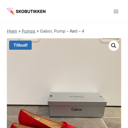
Fortsæt
til
indhold
Hjem
»
Pumps
»
Gabor, Pump – Rød – 4
Tilbud!