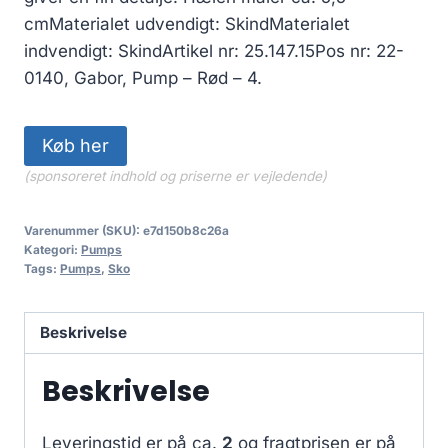
899.00 kr..
629.30 kr..
cmMaterialet udvendigt: SkindMaterialet
indvendigt: SkindArtikel nr: 25.147.15Pos nr: 22-
0140, Gabor, Pump – Rød – 4.
Køb her
(sponsoreret indhold og priserne er vejledende)
Varenummer (SKU):
e7d150b8c26a
Kategori:
Pumps
Tags:
Pumps
,
Sko
Beskrivelse
Beskrivelse
Leveringstid er på ca.
2
og fragtprisen er på