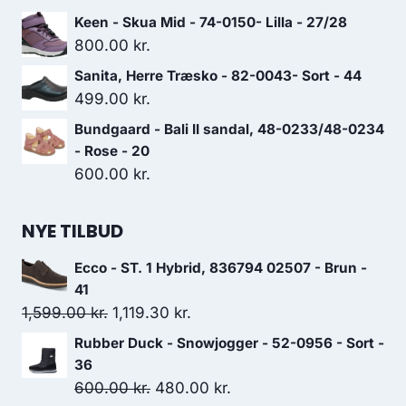
Keen - Skua Mid - 74-0150- Lilla - 27/28
800.00
kr.
Sanita, Herre Træsko - 82-0043- Sort - 44
499.00
kr.
Bundgaard - Bali II sandal, 48-0233/48-0234
- Rose - 20
600.00
kr.
NYE TILBUD
Ecco - ST. 1 Hybrid, 836794 02507 - Brun -
41
Den
Den
1,599.00
kr.
1,119.30
kr.
oprindelige
aktuelle
Rubber Duck - Snowjogger - 52-0956 - Sort -
pris
pris
36
var:
er:
Den
Den
600.00
kr.
480.00
kr.