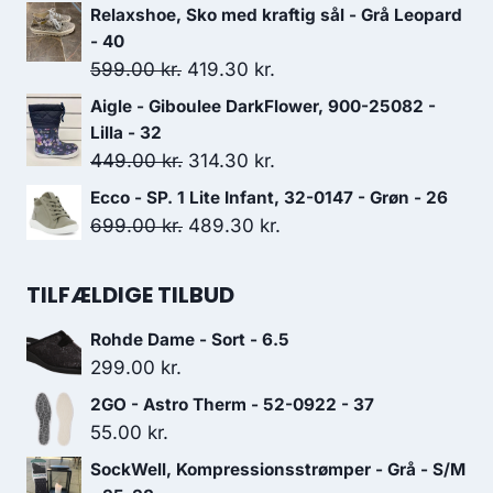
1,599.00 kr..
1,119.30 kr..
oprindelige
aktuelle
Relaxshoe, Sko med kraftig sål - Grå Leopard
pris
pris
- 40
var:
er:
Den
Den
599.00
kr.
419.30
kr.
600.00 kr..
480.00 kr..
oprindelige
aktuelle
Aigle - Giboulee DarkFlower, 900-25082 -
pris
pris
Lilla - 32
var:
er:
Den
Den
449.00
kr.
314.30
kr.
599.00 kr..
419.30 kr..
oprindelige
aktuelle
Ecco - SP. 1 Lite Infant, 32-0147 - Grøn - 26
pris
pris
Den
Den
699.00
kr.
489.30
kr.
var:
er:
oprindelige
aktuelle
449.00 kr..
314.30 kr..
pris
pris
TILFÆLDIGE TILBUD
var:
er:
Rohde Dame - Sort - 6.5
699.00 kr..
489.30 kr..
299.00
kr.
2GO - Astro Therm - 52-0922 - 37
55.00
kr.
SockWell, Kompressionsstrømper - Grå - S/M