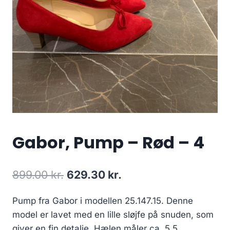
Gabor, Pump – Rød – 4
Den
Den
899.00
kr.
629.30
kr.
oprindelige
aktuelle
Pump fra Gabor i modellen 25.147.15. Denne
pris
pris
model er lavet med en lille sløjfe på snuden, som
var:
er:
giver en fin detalje. Hælen måler ca. 5,5