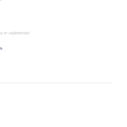
ne er vejledende)
2b