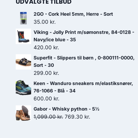
UDVALGTE TILBUD
2GO - Cork Heel 5mm, Herre - Sort
35.00
kr.
Viking - Jolly Print m/sømonstre, 84-0128 -
Navy/ice blue - 35
420.00
kr.
Superfit - Slippers til børn , 0-800111-0000,
Sort - 30
299.00
kr.
Keen - Wanduro sneakers m/elastiksnører,
76-1066 - Blå - 34
600.00
kr.
Gabor - Whisky python - 5½
Den
Den
1,099.00
kr.
769.30
kr.
oprindelige
aktuelle
pris
pris