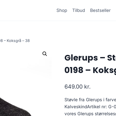
Shop
Tilbud
Bestseller
98 – Koksgrå – 38
Glerups – S
0198 – Koks
649.00
kr.
Støvle fra Glerups i farv
KalveskindArtikel nr: G-0
vores Glerups størrelse