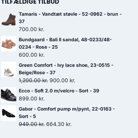
TILFÆLDIGE TILBUD
Tamaris - Vandtæt støvle - 52-0962 - brun -
37
700.00
kr.
Bundgaard - Bali II sandal, 48-0233/48-
0234 - Rose - 25
600.00
kr.
Green Comfort - Ivy lace shoe, 23-0515 -
Beige/Rose - 37
Den
Den
1,200.00
kr.
900.00
kr.
oprindelige
aktuelle
Ecco - Soft 2.0 m/velcro - Sort - 39
pris
pris
899.00
kr.
var:
er:
Gabor - Comfort pump m/pynt, 22-0163 -
1,200.00 kr..
900.00 kr..
Sort - 5
Den
Den
949.00
kr.
664.30
kr.
oprindelige
aktuelle