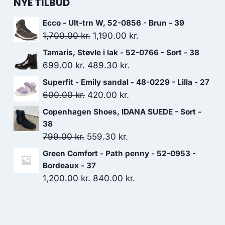
NYE TILBUD
Ecco - Ult-trn W, 52-0856 - Brun - 39
Den
Den
1,700.00
kr.
1,190.00
kr.
oprindelige
aktuelle
Tamaris, Støvle i lak - 52-0766 - Sort - 38
pris
pris
Den
Den
699.00
kr.
489.30
kr.
var:
er:
oprindelige
aktuelle
Superfit - Emily sandal - 48-0229 - Lilla - 27
1,700.00 kr..
1,190.00 kr..
pris
pris
Den
Den
600.00
kr.
420.00
kr.
var:
er:
oprindelige
aktuelle
Copenhagen Shoes, IDANA SUEDE - Sort -
699.00 kr..
489.30 kr..
pris
pris
38
var:
er:
Den
Den
799.00
kr.
559.30
kr.
600.00 kr..
420.00 kr..
oprindelige
aktuelle
Green Comfort - Path penny - 52-0953 -
pris
pris
Bordeaux - 37
var:
er:
Den
Den
1,200.00
kr.
840.00
kr.
799.00 kr..
559.30 kr..
oprindelige
aktuelle
pris
pris
var:
er: