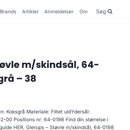
Søg
Brands
Artikler
Anmeldelser
Om
tøvle m/skindsål, 64-
grå – 38
en: Koksgrå Materiale: Filtet uldYdersål:
2-00 Positions nr: 64-0198 Find din størrelse i
sguide HER, Glerups – Støvle m/skindsål, 64-0198