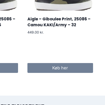
 25086 –
Aigle – Giboulee Print, 25086 –
5
Camou KAKI/Army – 32
449.00
kr.
Køb her