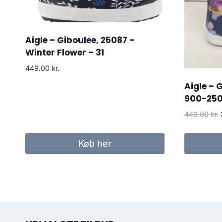
Aigle – Giboulee, 25087 –
Winter Flower – 31
449.00
kr.
Aigle – 
900-2508
449.00
kr.
Køb her