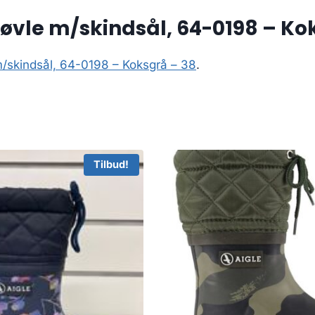
øvle m/skindsål, 64-0198 – Ko
m/skindsål, 64-0198 – Koksgrå – 38
.
Tilbud!