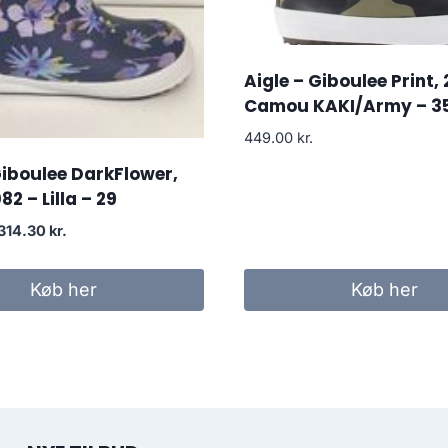
Aigle – Giboulee Print,
Camou KAKI/Army – 3
449.00
kr.
Giboulee DarkFlower,
2 – Lilla – 29
Den
Den
314.30
kr.
oprindelige
aktuelle
pris
pris
Køb her
Køb her
var:
er:
449.00 kr..
314.30 kr..