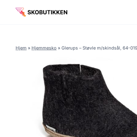
Fortsæt
til
indhold
Hjem
»
Hjemmesko
»
Glerups – Støvle m/skindsål, 64-01