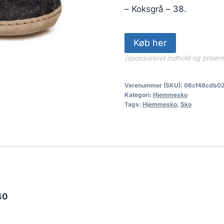
– Koksgrå – 38.
Køb her
(sponsoreret indhold og priser
Varenummer (SKU):
06cf48cdb0
Kategori:
Hjemmesko
Tags:
Hjemmesko
,
Sko
40