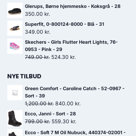
var:
er:
Glerups, Børne hjemmesko - Koksgrå - 28
699.00 kr..
489.30 kr..
350.00
kr.
Superfit, 0-800124-8000 - Blå - 31
349.00
kr.
Skechers - Girls Flutter Heart Lights, 76-
0953 - Pink - 29
Den
Den
749.00
kr.
524.30
kr.
oprindelige
aktuelle
pris
pris
NYE TILBUD
var:
er:
Green Comfort - Caroline Catch - 52-0967 -
749.00 kr..
524.30 kr..
Sort - 39
Den
Den
1,200.00
kr.
840.00
kr.
oprindelige
aktuelle
Ecco, Janni - Sort - 28
pris
pris
Den
Den
799.00
kr.
559.30
kr.
var:
er:
oprindelige
aktuelle
Ecco - Soft 7 M Oil Nubuck, 440374-02001 -