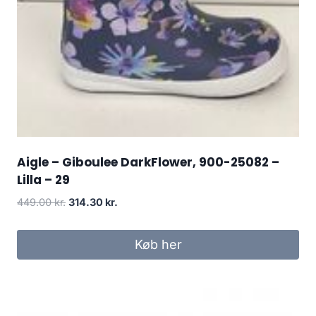
Aigle – Giboulee DarkFlower, 900-25082 –
Lilla – 29
Den
Den
449.00
kr.
314.30
kr.
oprindelige
aktuelle
pris
pris
Køb her
var:
er:
449.00 kr..
314.30 kr..