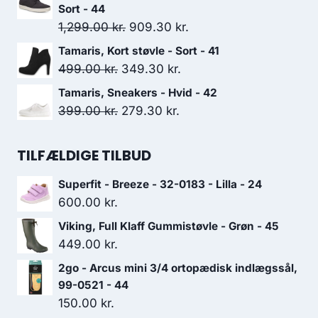
1,200.00 kr..
840.00 kr..
pris
pris
Sort - 44
var:
er:
Den
Den
1,299.00
kr.
909.30
kr.
799.00 kr..
559.30 kr..
oprindelige
aktuelle
Tamaris, Kort støvle - Sort - 41
pris
pris
Den
Den
499.00
kr.
349.30
kr.
var:
er:
oprindelige
aktuelle
Tamaris, Sneakers - Hvid - 42
1,299.00 kr..
909.30 kr..
pris
pris
Den
Den
399.00
kr.
279.30
kr.
var:
er:
oprindelige
aktuelle
499.00 kr..
349.30 kr..
pris
pris
TILFÆLDIGE TILBUD
var:
er:
Superfit - Breeze - 32-0183 - Lilla - 24
399.00 kr..
279.30 kr..
600.00
kr.
Viking, Full Klaff Gummistøvle - Grøn - 45
449.00
kr.
2go - Arcus mini 3/4 ortopædisk indlægssål,
99-0521 - 44
150.00
kr.