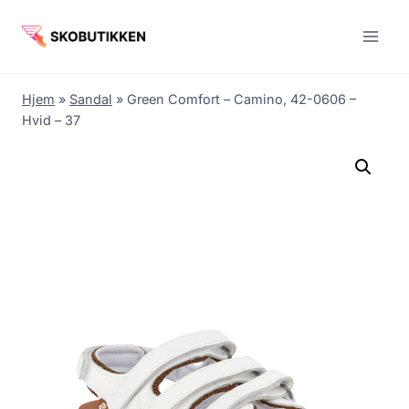
Fortsæt
til
indhold
Hjem
»
Sandal
»
Green Comfort – Camino, 42-0606 –
Hvid – 37