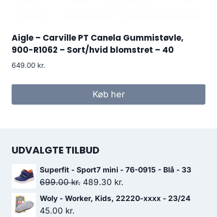
Aigle – Carville PT Canela Gummistøvle,
900-R1062 – Sort/hvid blomstret – 40
649.00
kr.
Køb her
UDVALGTE TILBUD
Superfit - Sport7 mini - 76-0915 - Blå - 33
Den
Den
699.00
kr.
489.30
kr.
oprindelige
aktuelle
Woly - Worker, Kids, 22220-xxxx - 23/24
pris
pris
45.00
kr.