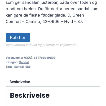
som gør sandalen justerbar, både over foden og
rundt om hælen. Du får derfor her en sandal som
kan gøre de fleste fødder glade. D, Green
Comfort – Camino, 42-0606 – Hvid – 37.
Køb her
(sponsoreret indhold og priserne er vejledende)
Varenummer (SKU):
c8476dae9d09
Kategori:
Sandal
Tags:
Sandal
,
Sko
Beskrivelse
Beskrivelse