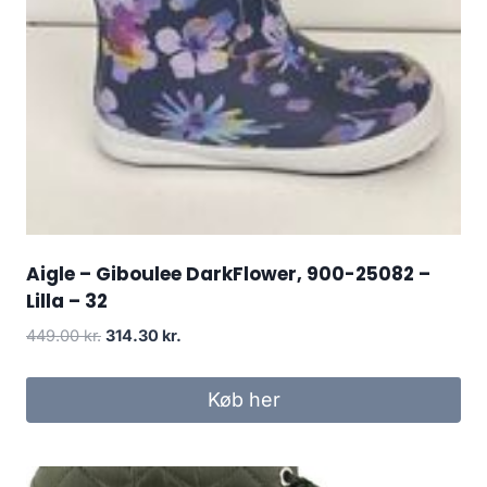
Aigle – Giboulee DarkFlower, 900-25082 –
Lilla – 32
Den
Den
449.00
kr.
314.30
kr.
oprindelige
aktuelle
pris
pris
Køb her
var:
er:
449.00 kr..
314.30 kr..