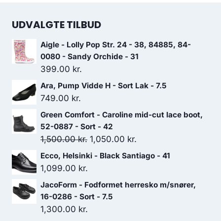
UDVALGTE TILBUD
Aigle - Lolly Pop Str. 24 - 38, 84885, 84-
0080 - Sandy Orchide - 31
399.00
kr.
Ara, Pump Vidde H - Sort Lak - 7.5
749.00
kr.
Green Comfort - Caroline mid-cut lace boot,
52-0887 - Sort - 42
Den
Den
1,500.00
kr.
1,050.00
kr.
oprindelige
aktuelle
Ecco, Helsinki - Black Santiago - 41
pris
pris
1,099.00
kr.
var:
er:
JacoForm - Fodformet herresko m/snører,
1,500.00 kr..
1,050.00 kr..
16-0286 - Sort - 7.5
1,300.00
kr.