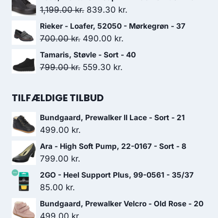
pris
pris
Den
Den
1,199.00
kr.
839.30
kr.
var:
er:
oprindelige
aktuelle
Rieker - Loafer, 52050 - Mørkegrøn - 37
1,099.00 kr..
769.30 kr..
pris
pris
Den
Den
700.00
kr.
490.00
kr.
var:
er:
oprindelige
aktuelle
Tamaris, Støvle - Sort - 40
1,199.00 kr..
839.30 kr..
pris
pris
Den
Den
799.00
kr.
559.30
kr.
var:
er:
oprindelige
aktuelle
700.00 kr..
490.00 kr..
pris
pris
TILFÆLDIGE TILBUD
var:
er:
Bundgaard, Prewalker II Lace - Sort - 21
799.00 kr..
559.30 kr..
499.00
kr.
Ara - High Soft Pump, 22-0167 - Sort - 8
799.00
kr.
2GO - Heel Support Plus, 99-0561 - 35/37
85.00
kr.
Bundgaard, Prewalker Velcro - Old Rose - 20
499.00
kr.