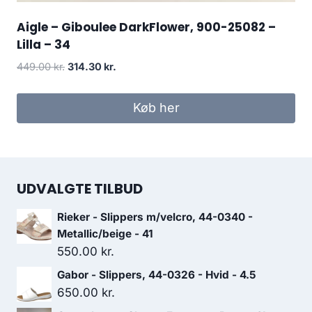
Aigle – Giboulee DarkFlower, 900-25082 –
Lilla – 34
Den
Den
449.00
kr.
314.30
kr.
oprindelige
aktuelle
pris
pris
Køb her
var:
er:
449.00 kr..
314.30 kr..
UDVALGTE TILBUD
Rieker - Slippers m/velcro, 44-0340 -
Metallic/beige - 41
550.00
kr.
Gabor - Slippers, 44-0326 - Hvid - 4.5
650.00
kr.