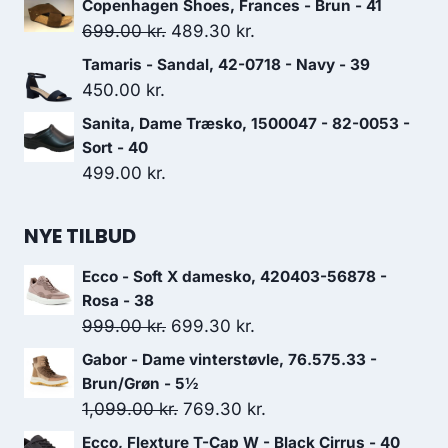
Copenhagen Shoes, Frances - Brun - 41
Den
Den
699.00
kr.
489.30
kr.
oprindelige
aktuelle
Tamaris - Sandal, 42-0718 - Navy - 39
pris
pris
450.00
kr.
var:
er:
Sanita, Dame Træsko, 1500047 - 82-0053 -
699.00 kr..
489.30 kr..
Sort - 40
499.00
kr.
NYE TILBUD
Ecco - Soft X damesko, 420403-56878 -
Rosa - 38
Den
Den
999.00
kr.
699.30
kr.
oprindelige
aktuelle
Gabor - Dame vinterstøvle, 76.575.33 -
pris
pris
Brun/Grøn - 5½
var:
er:
Den
Den
1,099.00
kr.
769.30
kr.
999.00 kr..
699.30 kr..
oprindelige
aktuelle
Ecco, Flexture T-Cap W - Black Cirrus - 40