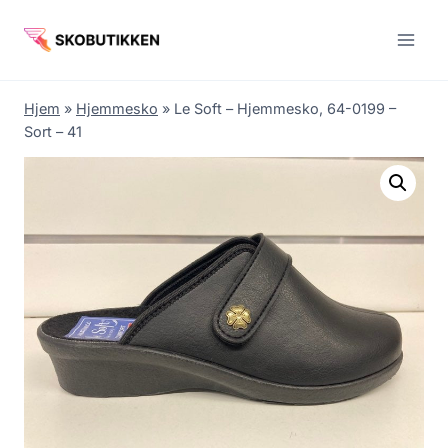
Fortsæt
til
indhold
Hjem
»
Hjemmesko
»
Le Soft – Hjemmesko, 64-0199 –
Sort – 41