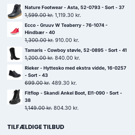
Nature Footwear - Asta, 52-0793 - Sort - 37
Den
Den
1,599.00
kr.
1,119.30
kr.
oprindelige
aktuelle
Ecco - Gruuv W Teaberry - 76-1074 -
pris
pris
Hindbær - 40
var:
er:
Den
Den
1,300.00
kr.
910.00
kr.
1,599.00 kr..
1,119.30 kr..
oprindelige
aktuelle
Tamaris - Cowboy støvle, 52-0895 - Sort - 41
pris
pris
Den
Den
1,200.00
kr.
840.00
kr.
var:
er:
oprindelige
aktuelle
Rieker - Hyttesko med ekstra vidde, 16-0257
1,300.00 kr..
910.00 kr..
pris
pris
- Sort - 43
var:
er:
Den
Den
699.00
kr.
489.30
kr.
1,200.00 kr..
840.00 kr..
oprindelige
aktuelle
Fitflop - Skandi Ankel Boot, EI1-090 - Sort -
pris
pris
38
var:
er:
Den
Den
1,149.00
kr.
804.30
kr.
699.00 kr..
489.30 kr..
oprindelige
aktuelle
pris
pris
TILFÆLDIGE TILBUD
var:
er: