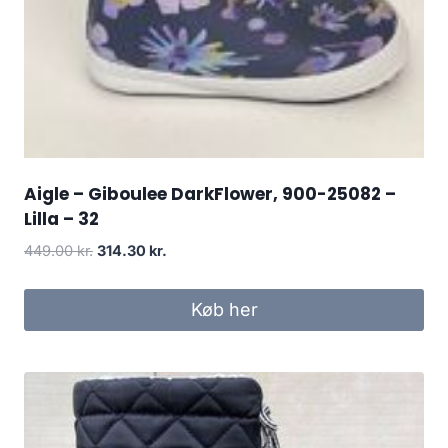
Aigle – Giboulee DarkFlower, 900-25082 –
Lilla – 32
Den
Den
449.00
kr.
314.30
kr.
oprindelige
aktuelle
pris
pris
Køb her
var:
er:
449.00 kr..
314.30 kr..