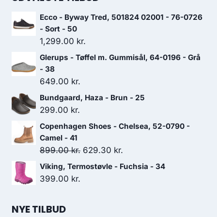
Ecco - Byway Tred, 501824 02001 - 76-0726
- Sort - 50
1,299.00
kr.
Glerups - Tøffel m. Gummisål, 64-0196 - Grå
- 38
649.00
kr.
Bundgaard, Haza - Brun - 25
299.00
kr.
Copenhagen Shoes - Chelsea, 52-0790 -
Camel - 41
Den
Den
899.00
kr.
629.30
kr.
oprindelige
aktuelle
Viking, Termostøvle - Fuchsia - 34
pris
pris
399.00
kr.
var:
er:
899.00 kr..
629.30 kr..
NYE TILBUD