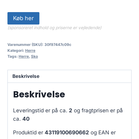
Køb her
(sponsoreret indhold og priserne er vejledende)
Varenummer (SKU):
30f97447c09c
Kategori:
Herre
Tags:
Herre
,
Sko
Beskrivelse
Beskrivelse
Leveringstid er på ca.
2
og fragtprisen er på
ca.
40
Produktid er
43119100690662
og EAN er