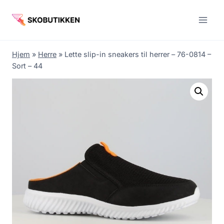
Fortsæt
til
indhold
Hjem
»
Herre
»
Lette slip-in sneakers til herrer – 76-0814 –
Sort – 44