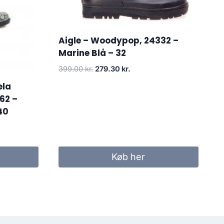
Aigle – Woodypop, 24332 –
Marine Blå – 32
Den
Den
399.00
kr.
279.30
kr.
oprindelige
aktuelle
ela
pris
pris
62 –
var:
er:
40
399.00 kr..
279.30 kr..
Køb her