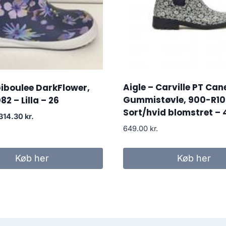
Aigle – Carville PT Can
Giboulee DarkFlower,
Gummistøvle, 900-R10
2 – Lilla – 26
Sort/hvid blomstret – 
Den
Den
314.30
kr.
oprindelige
aktuelle
649.00
kr.
pris
pris
var:
er:
Køb her
Køb her
449.00 kr..
314.30 kr..