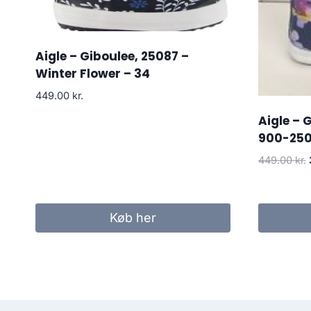
Aigle – Giboulee, 25087 –
Winter Flower – 34
449.00
kr.
Aigle – 
900-2508
449.00
kr.
Køb her