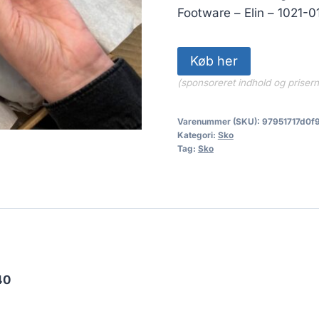
Footware – Elin – 1021-01
Køb her
(sponsoreret indhold og priser
Varenummer (SKU):
97951717d0f
Kategori:
Sko
Tag:
Sko
40