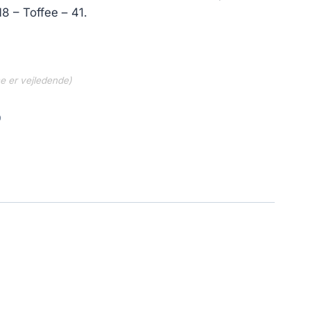
8 – Toffee – 41.
ne er vejledende)
9