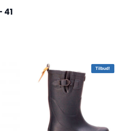
– 41
Tilbud!