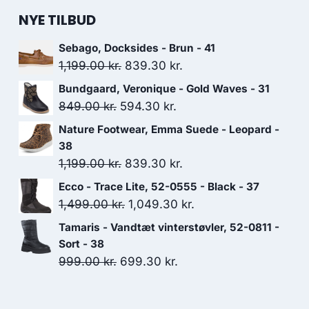
NYE TILBUD
Sebago, Docksides - Brun - 41
Den
Den
1,199.00
kr.
839.30
kr.
oprindelige
aktuelle
Bundgaard, Veronique - Gold Waves - 31
pris
pris
Den
Den
849.00
kr.
594.30
kr.
var:
er:
oprindelige
aktuelle
Nature Footwear, Emma Suede - Leopard -
1,199.00 kr..
839.30 kr..
pris
pris
38
var:
er:
Den
Den
1,199.00
kr.
839.30
kr.
849.00 kr..
594.30 kr..
oprindelige
aktuelle
Ecco - Trace Lite, 52-0555 - Black - 37
pris
pris
Den
Den
1,499.00
kr.
1,049.30
kr.
var:
er:
oprindelige
aktuelle
Tamaris - Vandtæt vinterstøvler, 52-0811 -
1,199.00 kr..
839.30 kr..
pris
pris
Sort - 38
var:
er:
Den
Den
999.00
kr.
699.30
kr.
1,499.00 kr..
1,049.30 kr..
oprindelige
aktuelle
pris
pris