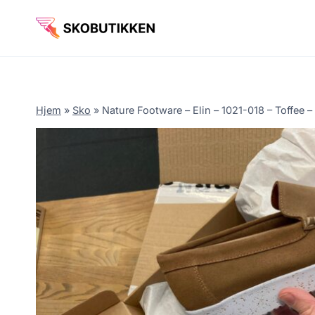
Fortsæt
til
indhold
Hjem
»
Sko
»
Nature Footware – Elin – 1021-018 – Toffee –