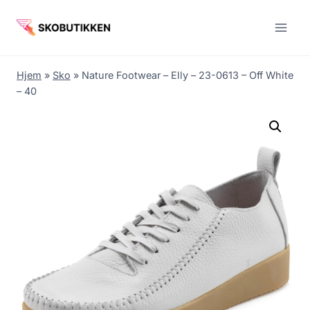
Fortsæt
til
indhold
Hjem
»
Sko
»
Nature Footwear – Elly – 23-0613 – Off White
– 40