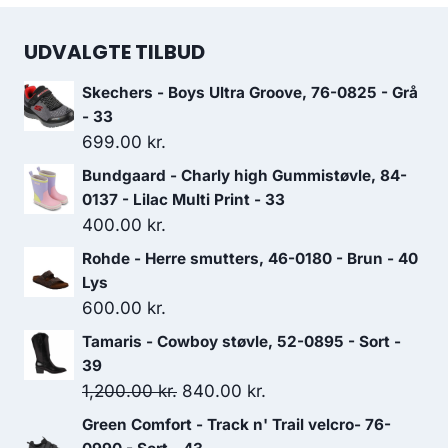
UDVALGTE TILBUD
Skechers - Boys Ultra Groove, 76-0825 - Grå
- 33
699.00
kr.
Bundgaard - Charly high Gummistøvle, 84-
0137 - Lilac Multi Print - 33
400.00
kr.
Rohde - Herre smutters, 46-0180 - Brun - 40
Lys
600.00
kr.
Tamaris - Cowboy støvle, 52-0895 - Sort -
39
Den
Den
1,200.00
kr.
840.00
kr.
oprindelige
aktuelle
Green Comfort - Track n' Trail velcro- 76-
pris
pris