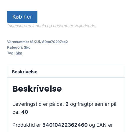
Køb her
(sponsoreret indhold og priserne er vejledende)
Varenummer (SKU):
89ac70297ee2
Kategori:
Sko
Tag:
Sko
Beskrivelse
Beskrivelse
Leveringstid er på ca.
2
og fragtprisen er på
ca.
40
Produktid er
54010422362460
og EAN er