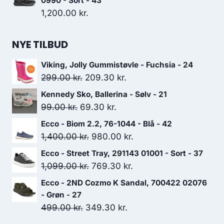
0990 - Sort - 43
var:
er:
1,200.00
kr.
1,200.00 kr..
840.00 kr..
NYE TILBUD
Viking, Jolly Gummistøvle - Fuchsia - 24
Den
Den
299.00
kr.
209.30
kr.
oprindelige
aktuelle
Kennedy Sko, Ballerina - Sølv - 21
pris
pris
Den
Den
99.00
kr.
69.30
kr.
var:
er:
oprindelige
aktuelle
Ecco - Biom 2.2, 76-1044 - Blå - 42
299.00 kr..
209.30 kr..
pris
pris
Den
Den
1,400.00
kr.
980.00
kr.
var:
er:
oprindelige
aktuelle
Ecco - Street Tray, 291143 01001 - Sort - 37
99.00 kr..
69.30 kr..
pris
pris
Den
Den
1,099.00
kr.
769.30
kr.
var:
er:
oprindelige
aktuelle
Ecco - 2ND Cozmo K Sandal, 700422 02076
1,400.00 kr..
980.00 kr..
pris
pris
- Grøn - 27
var:
er:
Den
Den
499.00
kr.
349.30
kr.
1,099.00 kr..
769.30 kr..
oprindelige
aktuelle