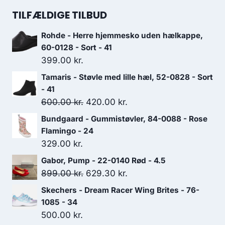
pris
pris
TILFÆLDIGE TILBUD
var:
er:
Rohde - Herre hjemmesko uden hælkappe,
499.00 kr..
349.30 kr..
60-0128 - Sort - 41
399.00
kr.
Tamaris - Støvle med lille hæl, 52-0828 - Sort
- 41
Den
Den
600.00
kr.
420.00
kr.
oprindelige
aktuelle
Bundgaard - Gummistøvler, 84-0088 - Rose
pris
pris
Flamingo - 24
var:
er:
329.00
kr.
600.00 kr..
420.00 kr..
Gabor, Pump - 22-0140 Rød - 4.5
Den
Den
899.00
kr.
629.30
kr.
oprindelige
aktuelle
Skechers - Dream Racer Wing Brites - 76-
pris
pris
1085 - 34
var:
er:
500.00
kr.