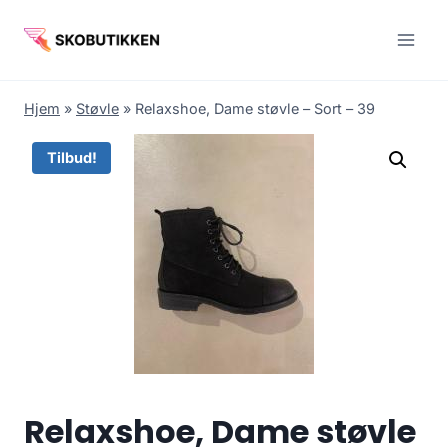
Fortsæt
til
indhold
Hjem
»
Støvle
»
Relaxshoe, Dame støvle – Sort – 39
Tilbud!
Relaxshoe, Dame støvle