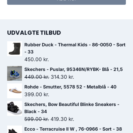
UDVALGTE TILBUD
Rubber Duck - Thermal Kids - 86-0050 - Sort
- 33
450.00
kr.
Skechers - Puslar, 95346N/RYBK- Blå - 21,5
Den
Den
449.00
kr.
314.30
kr.
oprindelige
aktuelle
Rohde - Smutter, 5578 52 - Metalblå - 40
pris
pris
399.00
kr.
var:
er:
Skechers, Bow Beautiful Blinke Sneakers -
449.00 kr..
314.30 kr..
Black - 34
Den
Den
599.00
kr.
419.30
kr.
oprindelige
aktuelle
Ecco - Terracruise ll W , 76-0966 - Sort - 38