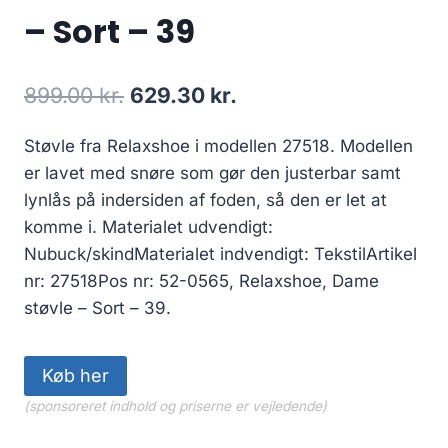
– Sort – 39
Den
Den
899.00
kr.
629.30
kr.
oprindelige
aktuelle
Støvle fra Relaxshoe i modellen 27518. Modellen
pris
pris
er lavet med snøre som gør den justerbar samt
var:
er:
lynlås på indersiden af foden, så den er let at
899.00 kr..
629.30 kr..
komme i. Materialet udvendigt:
Nubuck/skindMaterialet indvendigt: TekstilArtikel
nr: 27518Pos nr: 52-0565, Relaxshoe, Dame
støvle – Sort – 39.
Køb her
(sponsoreret indhold og priserne er vejledende)