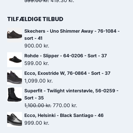
Den
Den
599.00
kr.
419.30
kr.
700.00 kr..
490.00 kr..
oprindelige
aktuelle
pris
pris
TILFÆLDIGE TILBUD
var:
er:
Skechers - Uno Shimmer Away - 76-1084 -
599.00 kr..
419.30 kr..
sort - 41
900.00
kr.
Rohde - Slipper - 64-0206 - Sort - 37
599.00
kr.
Ecco, Exostride W, 76-0864 - Sort - 37
1,099.00
kr.
Superfit - Twilight vinterstøvle, 56-0259 -
Sort - 35
Den
Den
1,100.00
kr.
770.00
kr.
oprindelige
aktuelle
Ecco, Helsinki - Black Santiago - 46
pris
pris
999.00
kr.
var:
er: