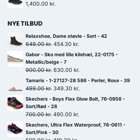
pris
pris
1,400.00
kr.
var:
er:
599.00 kr..
419.30 kr..
NYE TILBUD
Relaxshoe, Dame støvle - Sort - 42
Den
Den
649.00
kr.
454.30
kr.
oprindelige
aktuelle
Gabor - Sko med lille kilehæl, 22-0175 -
pris
pris
Metallic/beige - 7
var:
er:
Den
Den
900.00
kr.
630.00
kr.
649.00 kr..
454.30 kr..
oprindelige
aktuelle
Tamaris - 1-27127-28 586 - Perler, Rose - 39
pris
pris
Den
Den
499.00
kr.
349.30
kr.
var:
er:
oprindelige
aktuelle
Skechers - Boys Flex Glow Bolt, 76-0956 -
900.00 kr..
630.00 kr..
pris
pris
Sort/Rød - 28
var:
er:
Den
Den
700.00
kr.
490.00
kr.
499.00 kr..
349.30 kr..
oprindelige
aktuelle
Skechers, Ultra Flex Waterproof, 76-0611 -
pris
pris
Sort/Pink - 30
var:
er: