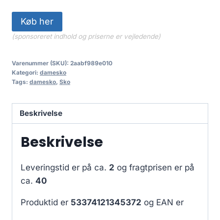
Køb her
(sponsoreret indhold og priserne er vejledende)
Varenummer (SKU):
2aabf989e010
Kategori:
damesko
Tags:
damesko
,
Sko
Beskrivelse
Beskrivelse
Leveringstid er på ca.
2
og fragtprisen er på
ca.
40
Produktid er
53374121345372
og EAN er