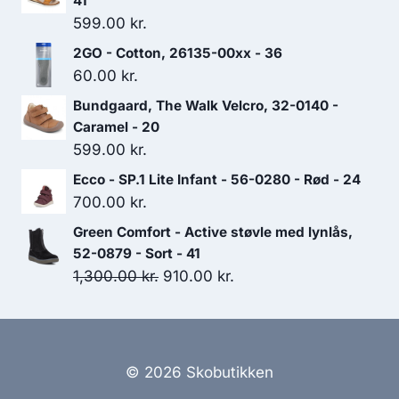
41
599.00
kr.
2GO - Cotton, 26135-00xx - 36
60.00
kr.
Bundgaard, The Walk Velcro, 32-0140 -
Caramel - 20
599.00
kr.
Ecco - SP.1 Lite Infant - 56-0280 - Rød - 24
700.00
kr.
Green Comfort - Active støvle med lynlås,
52-0879 - Sort - 41
Den
Den
1,300.00
kr.
910.00
kr.
oprindelige
aktuelle
pris
pris
var:
er:
1,300.00 kr..
910.00 kr..
© 2026 Skobutikken