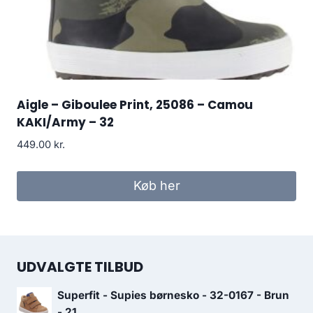
Aigle – Giboulee Print, 25086 – Camou
KAKI/Army – 32
449.00
kr.
Køb her
UDVALGTE TILBUD
Superfit - Supies børnesko - 32-0167 - Brun
- 21