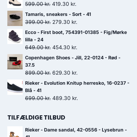
Den
Den
599.00
kr.
419.30
kr.
oprindelige
aktuelle
Tamaris, sneakers - Sort - 41
pris
pris
Den
Den
399.00
kr.
279.30
kr.
var:
er:
oprindelige
aktuelle
Ecco - First boot, 754391-01385 - Fig/Mørke
599.00 kr..
419.30 kr..
pris
pris
lilla - 24
var:
er:
Den
Den
649.00
kr.
454.30
kr.
399.00 kr..
279.30 kr..
oprindelige
aktuelle
Copenhagen Shoes - Jill, 22-0124 - Rød -
pris
pris
37.5
var:
er:
Den
Den
899.00
kr.
629.30
kr.
649.00 kr..
454.30 kr..
oprindelige
aktuelle
Rieker - Evolution Knitup herresko, 16-0237 -
pris
pris
Blå - 41
var:
er:
Den
Den
699.00
kr.
489.30
kr.
899.00 kr..
629.30 kr..
oprindelige
aktuelle
pris
pris
TILFÆLDIGE TILBUD
var:
er:
Rieker - Dame sandal, 42-0556 - Lysebrun -
699.00 kr..
489.30 kr..