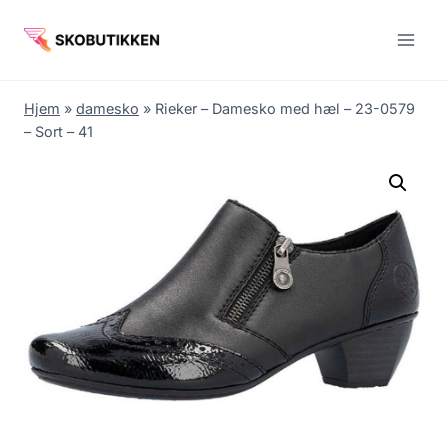
Fortsæt
til
indhold
Hjem
»
damesko
»
Rieker – Damesko med hæl – 23-0579
– Sort – 41