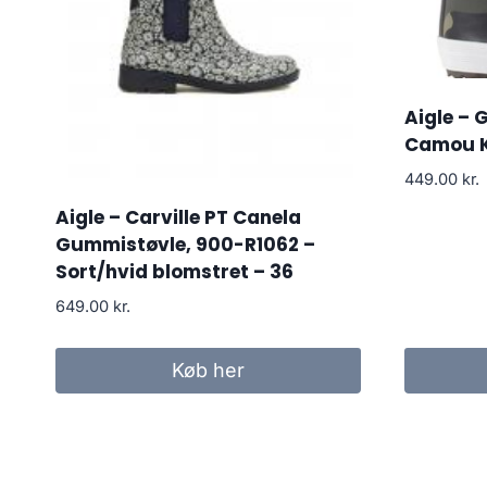
Aigle – 
Camou K
449.00
kr.
Aigle – Carville PT Canela
Gummistøvle, 900-R1062 –
Sort/hvid blomstret – 36
649.00
kr.
Køb her