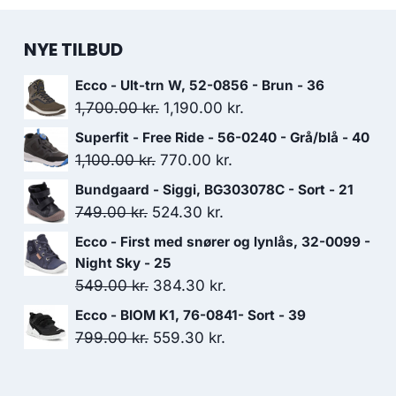
NYE TILBUD
Ecco - Ult-trn W, 52-0856 - Brun - 36
Den
Den
1,700.00
kr.
1,190.00
kr.
oprindelige
aktuelle
Superfit - Free Ride - 56-0240 - Grå/blå - 40
pris
pris
Den
Den
1,100.00
kr.
770.00
kr.
var:
er:
oprindelige
aktuelle
Bundgaard - Siggi, BG303078C - Sort - 21
1,700.00 kr..
1,190.00 kr..
pris
pris
Den
Den
749.00
kr.
524.30
kr.
var:
er:
oprindelige
aktuelle
Ecco - First med snører og lynlås, 32-0099 -
1,100.00 kr..
770.00 kr..
pris
pris
Night Sky - 25
var:
er:
Den
Den
549.00
kr.
384.30
kr.
749.00 kr..
524.30 kr..
oprindelige
aktuelle
Ecco - BIOM K1, 76-0841- Sort - 39
pris
pris
Den
Den
799.00
kr.
559.30
kr.
var:
er:
oprindelige
aktuelle
549.00 kr..
384.30 kr..
pris
pris