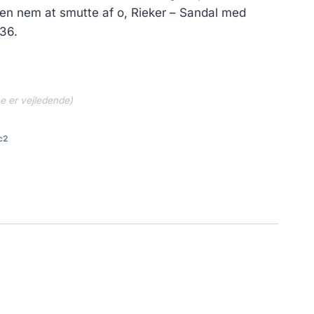
den nem at smutte af o, Rieker – Sandal med
 36.
ne er vejledende)
c2