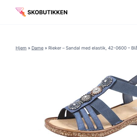
Fortsæt
til
indhold
Hjem
»
Dame
»
Rieker – Sandal med elastik, 42-0600 – Bl