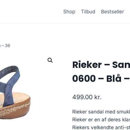
Shop
Tilbud
Bestseller
å – 36
Rieker – San
0600 – Blå –
499.00
kr.
Rieker sandal med smukk
Rieker er en af deres kl
Riekers velkendte anti-