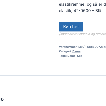
elastikremme, og så er 
elastik, 42-0600 – Blå –
Køb her
(sponsoreret indhold og priser
Varenummer (SKU):
68d600728a
Kategori:
Dame
Tags:
Dame
,
Sko
40