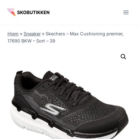
Fortsæt
til
indhold
Hjem
»
Sneaker
»
Skechers – Max Cushioning premier,
17690 BKW – Sort – 39