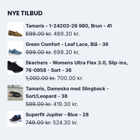
699.00 kr..
489.30 kr..
NYE TILBUD
Tamaris - 1-24203-26 980, Brun - 41
Den
Den
699.00
kr.
489.30
kr.
oprindelige
aktuelle
Green Comfort - Leaf Lace, Blå - 36
pris
pris
Den
Den
999.00
kr.
699.30
kr.
var:
er:
oprindelige
aktuelle
Skechers - Womens Ultra Flex 3.0, Slip-ins,
699.00 kr..
489.30 kr..
pris
pris
76-0958 - Sort - 36
var:
er:
Den
Den
1,000.00
kr.
700.00
kr.
999.00 kr..
699.30 kr..
oprindelige
aktuelle
Tamaris, Damesko med Slingback -
pris
pris
Sort/Leopard - 38
var:
er:
Den
Den
599.00
kr.
419.30
kr.
1,000.00 kr..
700.00 kr..
oprindelige
aktuelle
Superfit Jupiter - Blue - 28
pris
pris
Den
Den
749.00
kr.
524.30
kr.
var:
er:
oprindelige
aktuelle
599.00 kr..
419.30 kr..
pris
pris