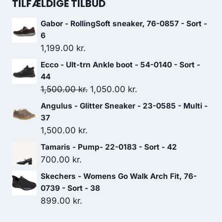
TILFÆLDIGE TILBUD
var:
er:
Gabor - RollingSoft sneaker, 76-0857 - Sort -
749.00 kr..
524.30 kr..
6
1,199.00
kr.
Ecco - Ult-trn Ankle boot - 54-0140 - Sort -
44
Den
Den
1,500.00
kr.
1,050.00
kr.
oprindelige
aktuelle
Angulus - Glitter Sneaker - 23-0585 - Multi -
pris
pris
37
var:
er:
1,500.00
kr.
1,500.00 kr..
1,050.00 kr..
Tamaris - Pump- 22-0183 - Sort - 42
700.00
kr.
Skechers - Womens Go Walk Arch Fit, 76-
0739 - Sort - 38
899.00
kr.