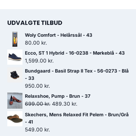
UDVALGTE TILBUD
Woly Comfort - Helårssål - 43
80.00
kr.
Ecco, ST 1 Hybrid - 16-0238 - Mørkeblå - 43
1,599.00
kr.
Bundgaard - Basil Strap ll Tex - 56-0273 - Blå
- 33
950.00
kr.
Relaxshoe, Pump - Brun - 37
Den
Den
699.00
kr.
489.30
kr.
oprindelige
aktuelle
Skechers, Mens Relaxed Fit Pelem - Brun/Grå
pris
pris
- 41
var:
er:
549.00
kr.