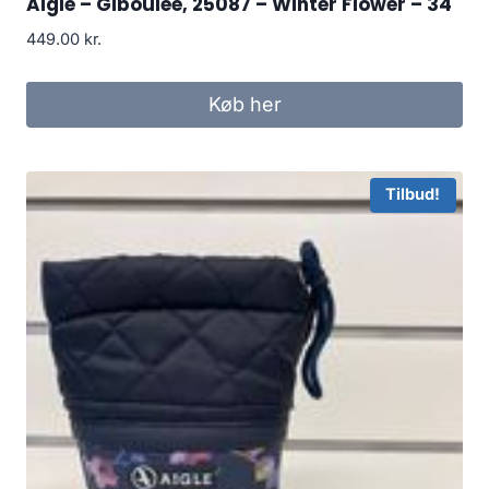
Aigle – Giboulee, 25087 – Winter Flower – 34
449.00
kr.
Køb her
Tilbud!