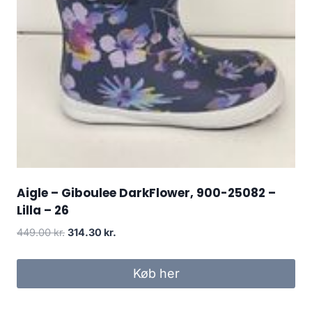
Aigle – Giboulee DarkFlower, 900-25082 –
Lilla – 26
Den
Den
449.00
kr.
314.30
kr.
oprindelige
aktuelle
pris
pris
Køb her
var:
er:
449.00 kr..
314.30 kr..