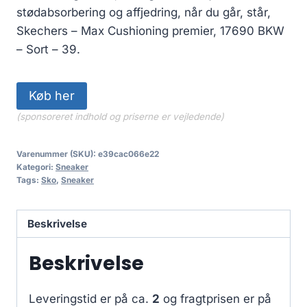
stødabsorbering og affjedring, når du går, står,
Skechers – Max Cushioning premier, 17690 BKW
– Sort – 39.
Køb her
(sponsoreret indhold og priserne er vejledende)
Varenummer (SKU):
e39cac066e22
Kategori:
Sneaker
Tags:
Sko
,
Sneaker
Beskrivelse
Beskrivelse
Leveringstid er på ca.
2
og fragtprisen er på