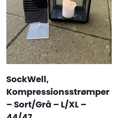
SockWell,
Kompressionsstrømper
– Sort/Grå – L/XL –
44/47