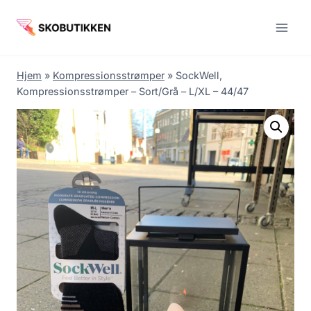
Fortsæt
til
indhold
Hjem
»
Kompressionsstrømper
»
SockWell,
Kompressionsstrømper – Sort/Grå – L/XL – 44/47