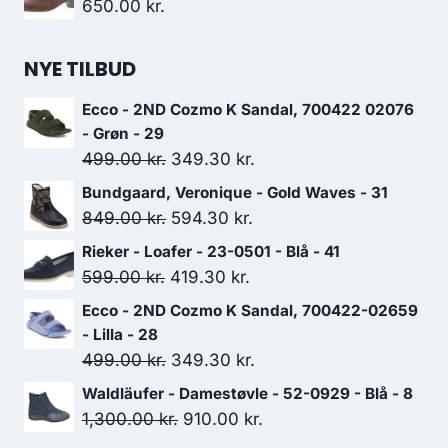
650.00
kr.
NYE TILBUD
Ecco - 2ND Cozmo K Sandal, 700422 02076
- Grøn - 29
Den
Den
499.00
kr.
349.30
kr.
oprindelige
aktuelle
Bundgaard, Veronique - Gold Waves - 31
pris
pris
Den
Den
849.00
kr.
594.30
kr.
var:
er:
oprindelige
aktuelle
Rieker - Loafer - 23-0501 - Blå - 41
499.00 kr..
349.30 kr..
pris
pris
Den
Den
599.00
kr.
419.30
kr.
var:
er:
oprindelige
aktuelle
Ecco - 2ND Cozmo K Sandal, 700422-02659
849.00 kr..
594.30 kr..
pris
pris
- Lilla - 28
var:
er:
Den
Den
499.00
kr.
349.30
kr.
599.00 kr..
419.30 kr..
oprindelige
aktuelle
Waldläufer - Damestøvle - 52-0929 - Blå - 8
pris
pris
Den
Den
1,300.00
kr.
910.00
kr.
var:
er:
oprindelige
aktuelle