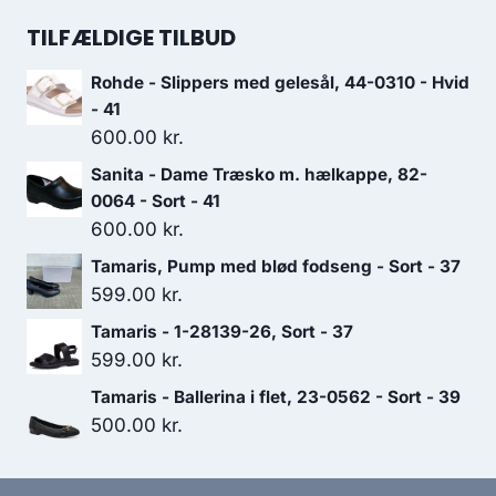
499.00 kr..
349.30 kr..
pris
pris
TILFÆLDIGE TILBUD
var:
er:
Rohde - Slippers med gelesål, 44-0310 - Hvid
1,300.00 kr..
910.00 kr..
- 41
600.00
kr.
Sanita - Dame Træsko m. hælkappe, 82-
0064 - Sort - 41
600.00
kr.
Tamaris, Pump med blød fodseng - Sort - 37
599.00
kr.
Tamaris - 1-28139-26, Sort - 37
599.00
kr.
Tamaris - Ballerina i flet, 23-0562 - Sort - 39
500.00
kr.