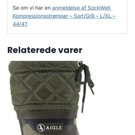
Se om vi har en
anmeldelse af SockWell,
Kompressionsstrømper – Sort/Grå – L/XL –
44/47
.
Relaterede varer