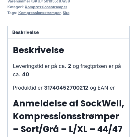
Varenummer (SKU):
501955c87a38
Kategori:
Kompressionsstrømper
Tags:
Kompressionsstrømper
,
Sko
Beskrivelse
Beskrivelse
Leveringstid er på ca.
2
og fragtprisen er på
ca.
40
Produktid er
31740452700212
og EAN er
Anmeldelse af SockWell,
Kompressionsstrømper
– Sort/Grå – L/XL – 44/47