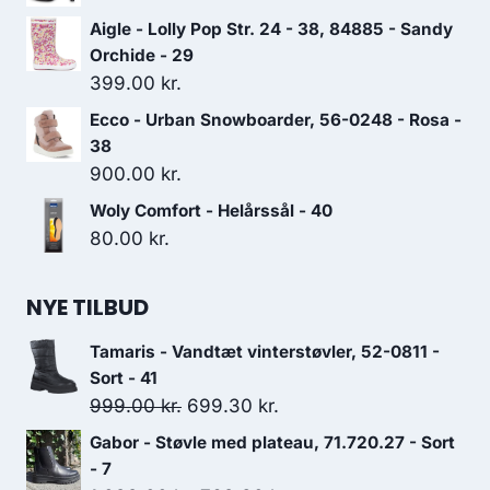
oprindelige
aktuelle
Aigle - Lolly Pop Str. 24 - 38, 84885 - Sandy
pris
pris
Orchide - 29
var:
er:
399.00
kr.
899.00 kr..
629.30 kr..
Ecco - Urban Snowboarder, 56-0248 - Rosa -
38
900.00
kr.
Woly Comfort - Helårssål - 40
80.00
kr.
NYE TILBUD
Tamaris - Vandtæt vinterstøvler, 52-0811 -
Sort - 41
Den
Den
999.00
kr.
699.30
kr.
oprindelige
aktuelle
Gabor - Støvle med plateau, 71.720.27 - Sort
pris
pris
- 7