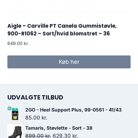
Aigle – Carville PT Canela Gummistøvle,
900-R1062 – Sort/hvid blomstret – 36
649.00
kr.
Køb her
UDVALGTE TILBUD
2GO - Heel Support Plus, 99-0561 - 41/43
85.00
kr.
Tamaris, Støvlette - Sort - 38
Den
Den
899.00
kr.
629.30
kr.