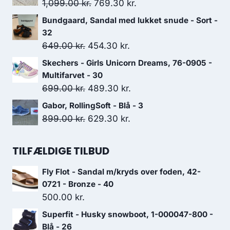
var:
er:
Den
Den
1,099.00
kr.
769.30
kr.
999.00 kr..
699.30 kr..
oprindelige
aktuelle
Bundgaard, Sandal med lukket snude - Sort -
pris
pris
32
var:
er:
Den
Den
649.00
kr.
454.30
kr.
1,099.00 kr..
769.30 kr..
oprindelige
aktuelle
Skechers - Girls Unicorn Dreams, 76-0905 -
pris
pris
Multifarvet - 30
var:
er:
Den
Den
699.00
kr.
489.30
kr.
649.00 kr..
454.30 kr..
oprindelige
aktuelle
Gabor, RollingSoft - Blå - 3
pris
pris
Den
Den
899.00
kr.
629.30
kr.
var:
er:
oprindelige
aktuelle
699.00 kr..
489.30 kr..
pris
pris
TILFÆLDIGE TILBUD
var:
er:
Fly Flot - Sandal m/kryds over foden, 42-
899.00 kr..
629.30 kr..
0721 - Bronze - 40
500.00
kr.
Superfit - Husky snowboot, 1-000047-800 -
Blå - 26