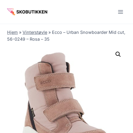
Fortsæt
til
indhold
Hjem
»
Vinterstøvle
»
Ecco – Urban Snowboarder Mid cut,
56-0249 – Rosa – 35