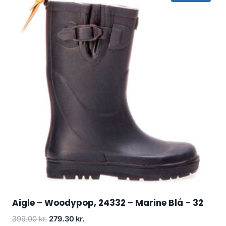
Aigle – Woodypop, 24332 – Marine Blå – 32
Den
Den
399.00
kr.
279.30
kr.