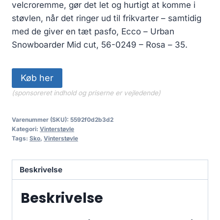
velcroremme, gør det let og hurtigt at komme i
støvlen, når det ringer ud til frikvarter – samtidig
med de giver en tæt pasfo, Ecco – Urban
Snowboarder Mid cut, 56-0249 – Rosa – 35.
Køb her
(sponsoreret indhold og priserne er vejledende)
Varenummer (SKU):
5592f0d2b3d2
Kategori:
Vinterstøvle
Tags:
Sko
,
Vinterstøvle
Beskrivelse
Beskrivelse