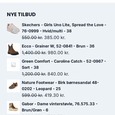
NYE TILBUD
Skechers - Girls Uno Lite, Spread the Love -
76-0999 - Hvid/multi - 38
Den
Den
550.00
kr.
385.00
kr.
oprindelige
aktuelle
Ecco - Grainer W, 52-0841 - Brun - 36
pris
pris
Den
Den
1,400.00
kr.
980.00
kr.
var:
er:
oprindelige
aktuelle
Green Comfort - Caroline Catch - 52-0967 -
550.00 kr..
385.00 kr..
pris
pris
Sort - 38
var:
er:
Den
Den
1,200.00
kr.
840.00
kr.
1,400.00 kr..
980.00 kr..
oprindelige
aktuelle
Nature Footwear - Birk børnesandal 48-
pris
pris
0202 - Leopard - 25
var:
er:
Den
Den
599.00
kr.
419.30
kr.
1,200.00 kr..
840.00 kr..
oprindelige
aktuelle
Gabor - Dame vinterstøvle, 76.575.33 -
pris
pris
Brun/Grøn - 6