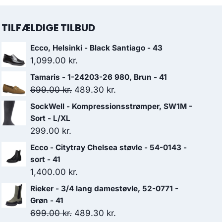
TILFÆLDIGE TILBUD
Ecco, Helsinki - Black Santiago - 43
1,099.00
kr.
Tamaris - 1-24203-26 980, Brun - 41
Den
Den
699.00
kr.
489.30
kr.
oprindelige
aktuelle
SockWell - Kompressionsstrømper, SW1M -
pris
pris
Sort - L/XL
var:
er:
299.00
kr.
699.00 kr..
489.30 kr..
Ecco - Citytray Chelsea støvle - 54-0143 -
sort - 41
1,400.00
kr.
Rieker - 3/4 lang damestøvle, 52-0771 -
Grøn - 41
Den
Den
699.00
kr.
489.30
kr.