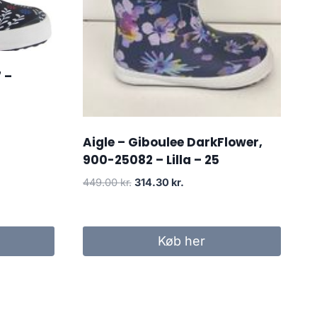
 –
Aigle – Giboulee DarkFlower,
900-25082 – Lilla – 25
Den
Den
449.00
kr.
314.30
kr.
oprindelige
aktuelle
pris
pris
var:
er:
Køb her
449.00 kr..
314.30 kr..