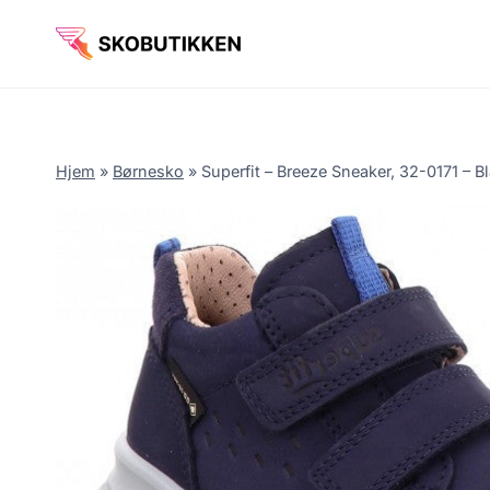
Fortsæt
til
indhold
Hjem
»
Børnesko
»
Superfit – Breeze Sneaker, 32-0171 – Bl