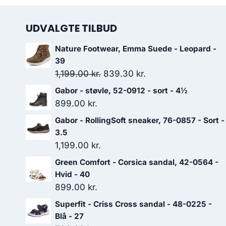
UDVALGTE TILBUD
Nature Footwear, Emma Suede - Leopard -
39
Den
Den
1,199.00
kr.
839.30
kr.
oprindelige
aktuelle
Gabor - støvle, 52-0912 - sort - 4½
pris
pris
899.00
kr.
var:
er:
Gabor - RollingSoft sneaker, 76-0857 - Sort -
1,199.00 kr..
839.30 kr..
3.5
1,199.00
kr.
Green Comfort - Corsica sandal, 42-0564 -
Hvid - 40
899.00
kr.
Superfit - Criss Cross sandal - 48-0225 -
Blå - 27