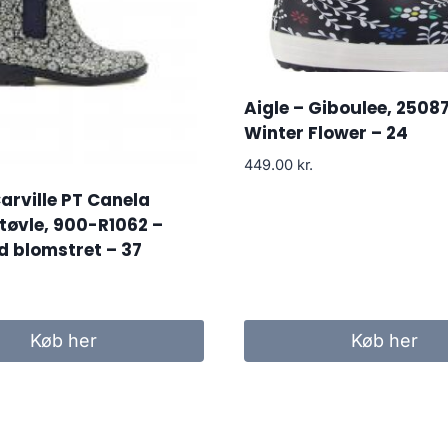
Aigle – Giboulee, 25087
Winter Flower – 24
449.00
kr.
Carville PT Canela
øvle, 900-R1062 –
d blomstret – 37
Køb her
Køb her