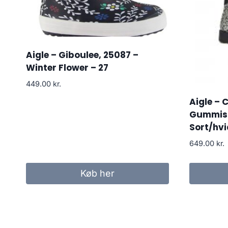
Aigle – Giboulee, 25087 –
Winter Flower – 27
449.00
kr.
Aigle – 
Gummist
Sort/hvi
649.00
kr.
Køb her