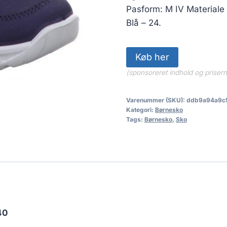
Pasform: M IV Materiale 
Blå – 24.
Køb her
(sponsoreret indhold og priser
Varenummer (SKU):
ddb9a94a9c
Kategori:
Børnesko
Tags:
Børnesko
,
Sko
40