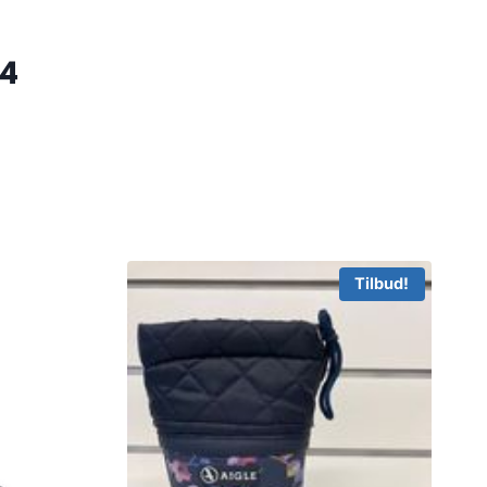
24
Tilbud!