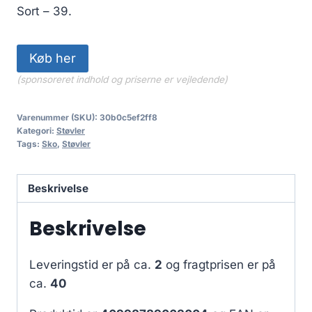
Sort – 39.
Køb her
(sponsoreret indhold og priserne er vejledende)
Varenummer (SKU):
30b0c5ef2ff8
Kategori:
Støvler
Tags:
Sko
,
Støvler
Beskrivelse
Beskrivelse
Leveringstid er på ca.
2
og fragtprisen er på
ca.
40