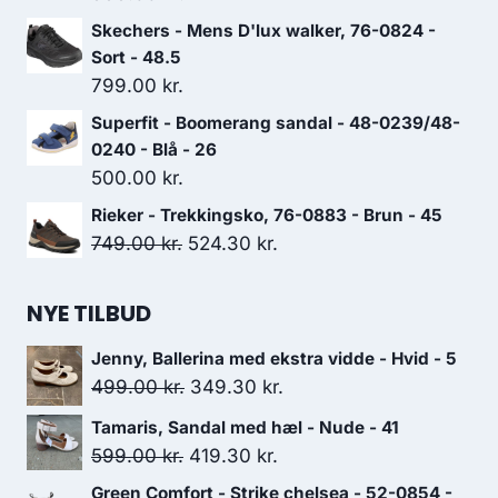
Skechers - Mens D'lux walker, 76-0824 -
Sort - 48.5
799.00
kr.
Superfit - Boomerang sandal - 48-0239/48-
0240 - Blå - 26
500.00
kr.
Rieker - Trekkingsko, 76-0883 - Brun - 45
Den
Den
749.00
kr.
524.30
kr.
oprindelige
aktuelle
pris
pris
NYE TILBUD
var:
er:
Jenny, Ballerina med ekstra vidde - Hvid - 5
749.00 kr..
524.30 kr..
Den
Den
499.00
kr.
349.30
kr.
oprindelige
aktuelle
Tamaris, Sandal med hæl - Nude - 41
pris
pris
Den
Den
599.00
kr.
419.30
kr.
var:
er:
oprindelige
aktuelle
Green Comfort - Strike chelsea - 52-0854 -