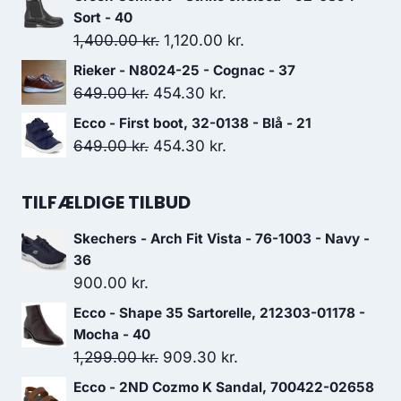
499.00 kr..
349.30 kr..
pris
pris
Sort - 40
var:
er:
Den
Den
1,400.00
kr.
1,120.00
kr.
599.00 kr..
419.30 kr..
oprindelige
aktuelle
Rieker - N8024-25 - Cognac - 37
pris
pris
Den
Den
649.00
kr.
454.30
kr.
var:
er:
oprindelige
aktuelle
Ecco - First boot, 32-0138 - Blå - 21
1,400.00 kr..
1,120.00 kr..
pris
pris
Den
Den
649.00
kr.
454.30
kr.
var:
er:
oprindelige
aktuelle
649.00 kr..
454.30 kr..
pris
pris
TILFÆLDIGE TILBUD
var:
er:
Skechers - Arch Fit Vista - 76-1003 - Navy -
649.00 kr..
454.30 kr..
36
900.00
kr.
Ecco - Shape 35 Sartorelle, 212303-01178 -
Mocha - 40
Den
Den
1,299.00
kr.
909.30
kr.
oprindelige
aktuelle
Ecco - 2ND Cozmo K Sandal, 700422-02658