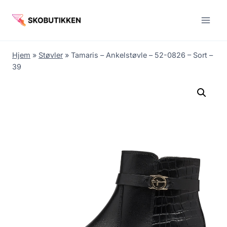
Fortsæt
til
indhold
Hjem
»
Støvler
»
Tamaris – Ankelstøvle – 52-0826 – Sort –
39