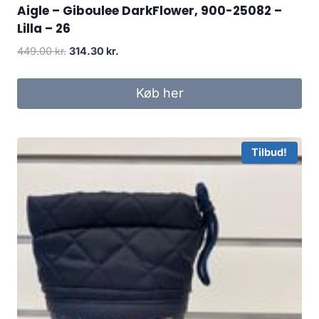
Aigle – Giboulee DarkFlower, 900-25082 –
Lilla – 26
Den
Den
449.00
kr.
314.30
kr.
oprindelige
aktuelle
pris
pris
Køb her
var:
er:
449.00 kr..
314.30 kr..
Tilbud!