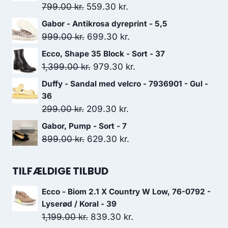
Den
Den
799.00
kr.
559.30
kr.
oprindelige
aktuelle
Gabor - Antikrosa dyreprint - 5,5
pris
pris
Den
Den
999.00
kr.
699.30
kr.
var:
er:
oprindelige
aktuelle
Ecco, Shape 35 Block - Sort - 37
799.00 kr..
559.30 kr..
pris
pris
Den
Den
1,399.00
kr.
979.30
kr.
var:
er:
oprindelige
aktuelle
Duffy - Sandal med velcro - 7936901 - Gul -
999.00 kr..
699.30 kr..
pris
pris
36
var:
er:
Den
Den
299.00
kr.
209.30
kr.
1,399.00 kr..
979.30 kr..
oprindelige
aktuelle
Gabor, Pump - Sort - 7
pris
pris
Den
Den
899.00
kr.
629.30
kr.
var:
er:
oprindelige
aktuelle
299.00 kr..
209.30 kr..
pris
pris
TILFÆLDIGE TILBUD
var:
er:
Ecco - Biom 2.1 X Country W Low, 76-0792 -
899.00 kr..
629.30 kr..
Lyserød / Koral - 39
Den
Den
1,199.00
kr.
839.30
kr.