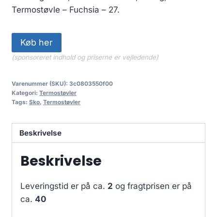
Termostøvle – Fuchsia – 27.
Køb her
(sponsoreret indhold og priserne er vejledende)
Varenummer (SKU):
3c0803550f00
Kategori:
Termostøvler
Tags:
Sko
,
Termostøvler
Beskrivelse
Beskrivelse
Leveringstid er på ca.
2
og fragtprisen er på
ca.
40