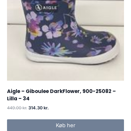
Aigle – Giboulee DarkFlower, 900-25082 –
Lilla – 34
Den
Den
449.00
kr.
314.30
kr.
oprindelige
aktuelle
pris
pris
Køb her
var:
er: