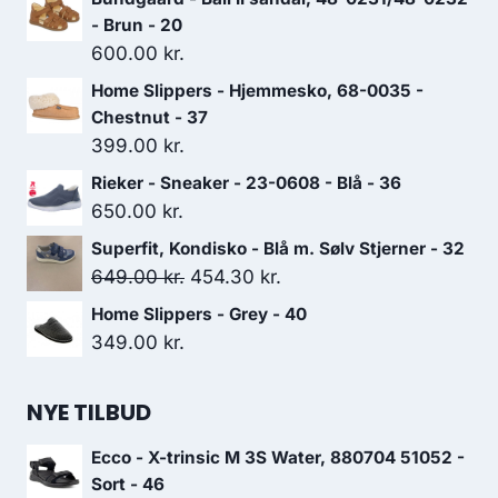
- Brun - 20
600.00
kr.
Home Slippers - Hjemmesko, 68-0035 -
Chestnut - 37
399.00
kr.
Rieker - Sneaker - 23-0608 - Blå - 36
650.00
kr.
Superfit, Kondisko - Blå m. Sølv Stjerner - 32
Den
Den
649.00
kr.
454.30
kr.
oprindelige
aktuelle
Home Slippers - Grey - 40
pris
pris
349.00
kr.
var:
er:
649.00 kr..
454.30 kr..
NYE TILBUD
Ecco - X-trinsic M 3S Water, 880704 51052 -
Sort - 46