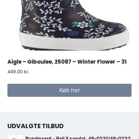
Aigle – Giboulee, 25087 – Winter Flower – 31
449.00
kr.
Køb her
UDVALGTE TILBUD
Bundgaard - Bali II sandal, 48-0231/48-0232