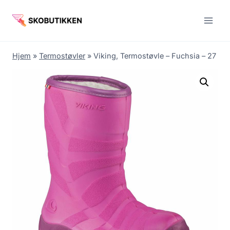
Fortsæt
til
indhold
Hjem
»
Termostøvler
»
Viking, Termostøvle – Fuchsia – 27