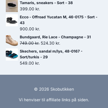
oprindelige
aktuelle
Tamaris, sneakers - Sort - 38
pris
pris
399.00
kr.
var:
er:
Ecco - Offroad Yucatan M, 46-0175 - Sort -
1,199.00 kr..
839.30 kr..
43
900.00
kr.
Bundgaard, Rie Lace - Champagne - 31
Den
Den
749.00
kr.
524.30
kr.
oprindelige
aktuelle
Skechers, sandal m/lys, 48-0167 -
pris
pris
Sort/turkis - 29
var:
er:
549.00
kr.
749.00 kr..
524.30 kr..
© 2026 Skobutikken
Vi henviser til affiliate links på siden.