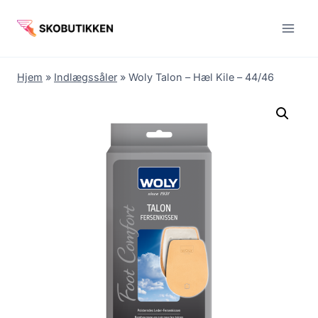
Fortsæt
til
indhold
Hjem
»
Indlægssåler
»
Woly Talon – Hæl Kile – 44/46