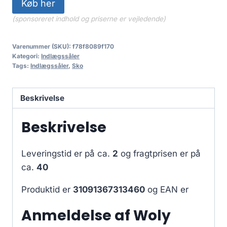
Køb her
(sponsoreret indhold og priserne er vejledende)
Varenummer (SKU):
f78f8089f170
Kategori:
Indlægssåler
Tags:
Indlægssåler
,
Sko
Beskrivelse
Beskrivelse
Leveringstid er på ca.
2
og fragtprisen er på
ca.
40
Produktid er
31091367313460
og EAN er
Anmeldelse af Woly