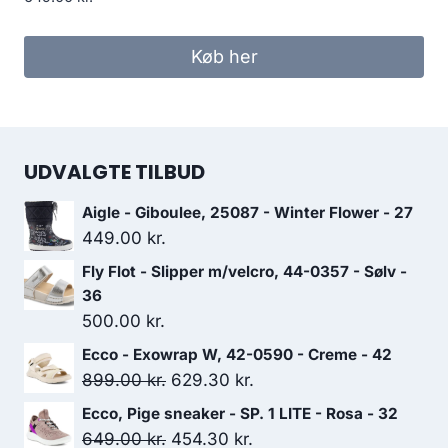
Køb her
UDVALGTE TILBUD
Aigle - Giboulee, 25087 - Winter Flower - 27
449.00
kr.
Fly Flot - Slipper m/velcro, 44-0357 - Sølv -
36
500.00
kr.
Ecco - Exowrap W, 42-0590 - Creme - 42
Den
Den
899.00
kr.
629.30
kr.
oprindelige
aktuelle
Ecco, Pige sneaker - SP. 1 LITE - Rosa - 32
pris
pris
Den
Den
649.00
kr.
454.30
kr.