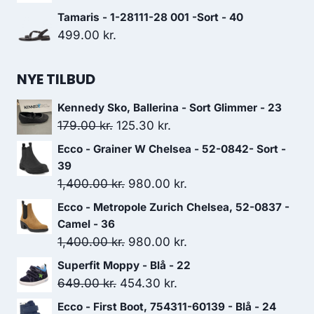
var:
er:
oprindelige
aktuelle
Tamaris - 1-28111-28 001 -Sort - 40
899.00 kr..
629.30 kr..
pris
pris
499.00
kr.
var:
er:
649.00 kr..
454.30 kr..
NYE TILBUD
Kennedy Sko, Ballerina - Sort Glimmer - 23
Den
Den
179.00
kr.
125.30
kr.
oprindelige
aktuelle
Ecco - Grainer W Chelsea - 52-0842- Sort -
pris
pris
39
var:
er:
Den
Den
1,400.00
kr.
980.00
kr.
179.00 kr..
125.30 kr..
oprindelige
aktuelle
Ecco - Metropole Zurich Chelsea, 52-0837 -
pris
pris
Camel - 36
var:
er:
Den
Den
1,400.00
kr.
980.00
kr.
1,400.00 kr..
980.00 kr..
oprindelige
aktuelle
Superfit Moppy - Blå - 22
pris
pris
Den
Den
649.00
kr.
454.30
kr.
var:
er:
oprindelige
aktuelle
Ecco - First Boot, 754311-60139 - Blå - 24