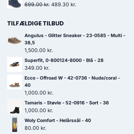
1,400.00 kr..
980.00 kr..
pris
pris
Den
Den
699.00
kr.
489.30
kr.
var:
er:
oprindelige
aktuelle
649.00 kr..
454.30 kr..
pris
pris
TILFÆLDIGE TILBUD
var:
er:
Angulus - Glitter Sneaker - 23-0585 - Multi -
699.00 kr..
489.30 kr..
38,5
1,500.00
kr.
Superfit, 0-800124-8000 - Blå - 28
349.00
kr.
Ecco - Offroad W - 42-0736 - Nude/coral -
40
1,000.00
kr.
Tamaris - Støvle - 52-0916 - Sort - 36
1,000.00
kr.
Woly Comfort - Helårssål - 40
80.00
kr.