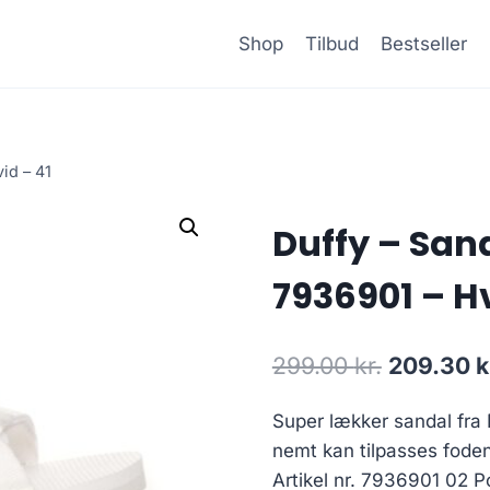
Shop
Tilbud
Bestseller
id – 41
Duffy – San
7936901 – Hv
Den
299.00
kr.
209.30
k
oprindeli
Super lækker sandal fra 
pris
nemt kan tilpasses foden
var:
Artikel nr. 7936901 02 