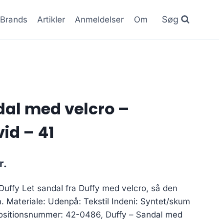
Søg
Brands
Artikler
Anmeldelser
Om
dal med velcro –
id – 41
Den
r.
ge
aktuelle
Duffy Let sandal fra Duffy med velcro, så den
pris
. Materiale: Udenpå: Tekstil Indeni: Syntet/skum
er:
Positionsnummer: 42-0486, Duffy – Sandal med