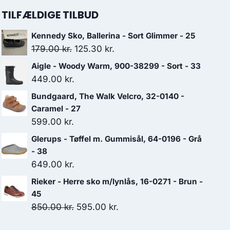
TILFÆLDIGE TILBUD
Kennedy Sko, Ballerina - Sort Glimmer - 25
Den
Den
179.00
kr.
125.30
kr.
oprindelige
aktuelle
Aigle - Woody Warm, 900-38299 - Sort - 33
pris
pris
449.00
kr.
var:
er:
Bundgaard, The Walk Velcro, 32-0140 -
179.00 kr..
125.30 kr..
Caramel - 27
599.00
kr.
Glerups - Tøffel m. Gummisål, 64-0196 - Grå
- 38
649.00
kr.
Rieker - Herre sko m/lynlås, 16-0271 - Brun -
45
Den
Den
850.00
kr.
595.00
kr.
oprindelige
aktuelle