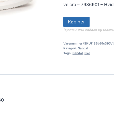
299.00 kr
velcro – 7936901 – Hvid 
Køb her
(sponsoreret indhold og priser
Varenummer (SKU):
36b61c397c1
Kategori:
Sandal
Tags:
Sandal
,
Sko
40