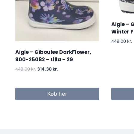
Aigle – 
Winter F
449.00
kr.
Aigle – Giboulee DarkFlower,
900-25082 – Lilla – 29
Den
Den
449.00
kr.
314.30
kr.
oprindelige
aktuelle
pris
pris
var:
er:
Køb her
449.00 kr..
314.30 kr..