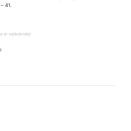
..
209.30 kr..
– 41.
ne er vejledende)
2