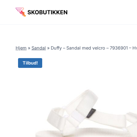
Fortsæt
til
indhold
Hjem
»
Sandal
»
Duffy – Sandal med velcro – 7936901 – Hv
Tilbud!