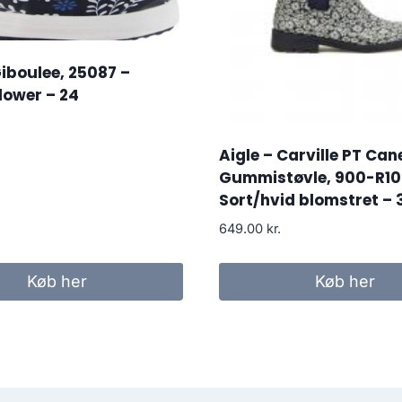
Giboulee, 25087 –
lower – 24
Aigle – Carville PT Can
Gummistøvle, 900-R10
Sort/hvid blomstret – 
649.00
kr.
Køb her
Køb her