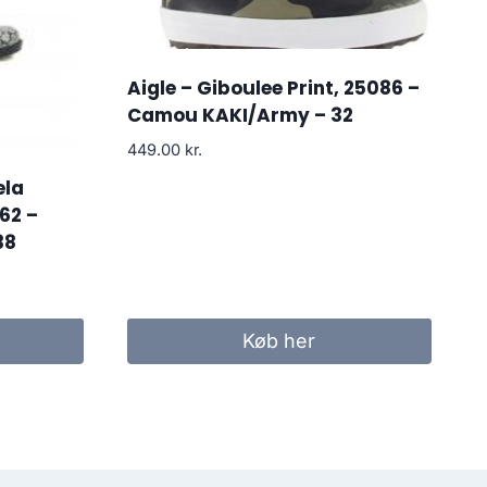
Aigle – Giboulee Print, 25086 –
Camou KAKI/Army – 32
449.00
kr.
ela
62 –
38
Køb her