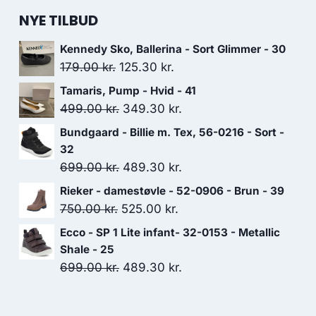
NYE TILBUD
Kennedy Sko, Ballerina - Sort Glimmer - 30
Den
Den
179.00
kr.
125.30
kr.
oprindelige
aktuelle
Tamaris, Pump - Hvid - 41
pris
pris
Den
Den
499.00
kr.
349.30
kr.
var:
er:
oprindelige
aktuelle
Bundgaard - Billie m. Tex, 56-0216 - Sort -
179.00 kr..
125.30 kr..
pris
pris
32
var:
er:
Den
Den
699.00
kr.
489.30
kr.
499.00 kr..
349.30 kr..
oprindelige
aktuelle
Rieker - damestøvle - 52-0906 - Brun - 39
pris
pris
Den
Den
750.00
kr.
525.00
kr.
var:
er:
oprindelige
aktuelle
Ecco - SP 1 Lite infant- 32-0153 - Metallic
699.00 kr..
489.30 kr..
pris
pris
Shale - 25
var:
er:
Den
Den
699.00
kr.
489.30
kr.
750.00 kr..
525.00 kr..
oprindelige
aktuelle
pris
pris