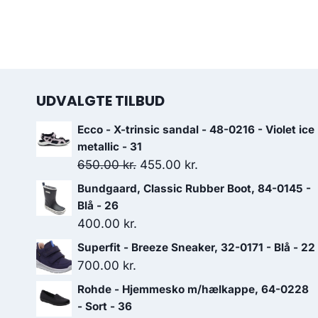
UDVALGTE TILBUD
Ecco - X-trinsic sandal - 48-0216 - Violet ice
metallic - 31
Den
Den
650.00
kr.
455.00
kr.
oprindelige
aktuelle
Bundgaard, Classic Rubber Boot, 84-0145 -
pris
pris
Blå - 26
var:
er:
400.00
kr.
650.00 kr..
455.00 kr..
Superfit - Breeze Sneaker, 32-0171 - Blå - 22
700.00
kr.
Rohde - Hjemmesko m/hælkappe, 64-0228
- Sort - 36