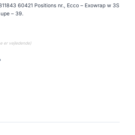
r. 811843 60421 Positions nr., Ecco – Exowrap w 3S
upe – 39.
ne er vejledende)
a