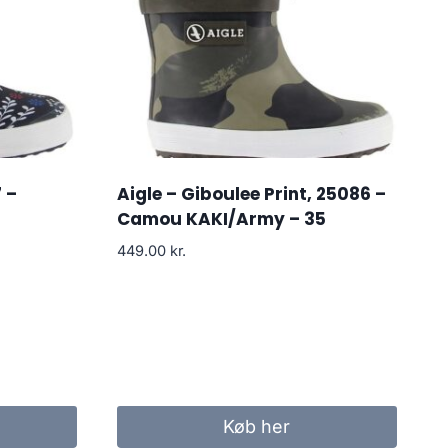
 –
Aigle – Giboulee Print, 25086 –
Camou KAKI/Army – 35
449.00
kr.
Køb her