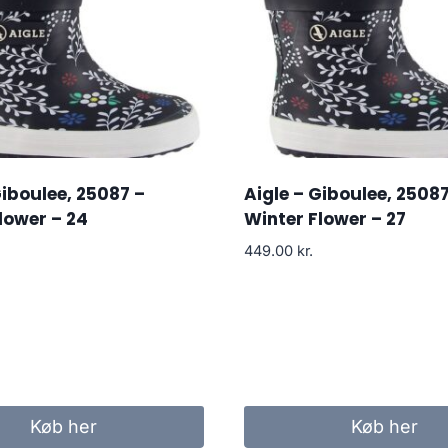
Giboulee, 25087 –
Aigle – Giboulee, 25087
lower – 24
Winter Flower – 27
449.00
kr.
Køb her
Køb her