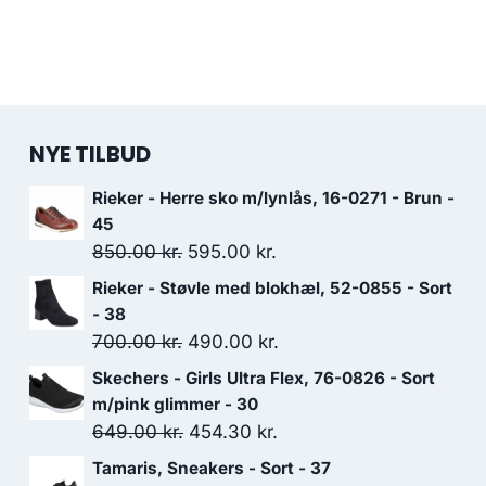
NYE TILBUD
Rieker - Herre sko m/lynlås, 16-0271 - Brun -
45
Den
Den
850.00
kr.
595.00
kr.
oprindelige
aktuelle
Rieker - Støvle med blokhæl, 52-0855 - Sort
pris
pris
- 38
var:
er:
Den
Den
700.00
kr.
490.00
kr.
850.00 kr..
595.00 kr..
oprindelige
aktuelle
Skechers - Girls Ultra Flex, 76-0826 - Sort
pris
pris
m/pink glimmer - 30
var:
er:
Den
Den
649.00
kr.
454.30
kr.
700.00 kr..
490.00 kr..
oprindelige
aktuelle
Tamaris, Sneakers - Sort - 37