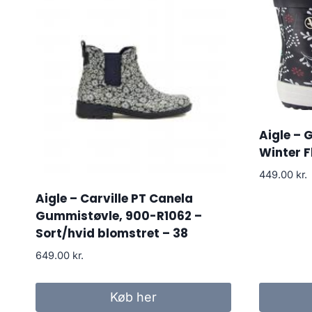
Aigle – 
Winter F
449.00
kr.
Aigle – Carville PT Canela
Gummistøvle, 900-R1062 –
Sort/hvid blomstret – 38
649.00
kr.
Køb her