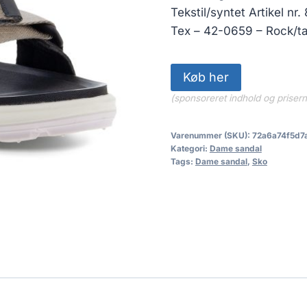
Tekstil/syntet Artikel n
Tex – 42-0659 – Rock/ta
Køb her
(sponsoreret indhold og priser
Varenummer (SKU):
72a6a74f5d7
Kategori:
Dame sandal
Tags:
Dame sandal
,
Sko