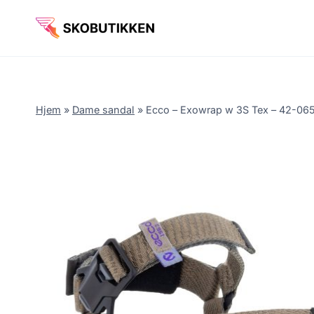
Fortsæt
til
indhold
Hjem
»
Dame sandal
»
Ecco – Exowrap w 3S Tex – 42-065