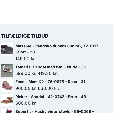
TILFÆLDIGE TILBUD
Massive - Vandsko til børn (junior), 72-0117
- Sort - 28
149.00
kr.
Tamaris, Sandal med hæl - Nude - 39
Den
Den
599.00
kr.
419.30
kr.
oprindelige
aktuelle
Ecco - Biom K2 - 76-0975 - Rosa - 31
pris
pris
Den
Den
900.00
kr.
630.00
kr.
var:
er:
oprindelige
aktuelle
Rieker - Sandal - 42-0742 - Brun - 43
599.00 kr..
419.30 kr..
pris
pris
600.00
kr.
var:
er:
Superfit - Husky vinterstøvle - 56-0269 -