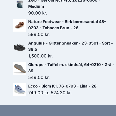
2GO - Gel Correct Pro, 26226-0000 -
Medium
90.00
kr.
Nature Footwear - Birk børnesandal 48-
0203 - Tobacco Brun - 26
599.00
kr.
Angulus - Glitter Sneaker - 23-0591 - Sort -
38,5
1,500.00
kr.
Glerups - Tøffel m. skindsål, 64-0210 - Grå -
39
549.00
kr.
Ecco - Biom K1, 76-0793 - Lilla - 28
Den
Den
749.00
kr.
524.30
kr.
oprindelige
aktuelle
pris
pris
var:
er: