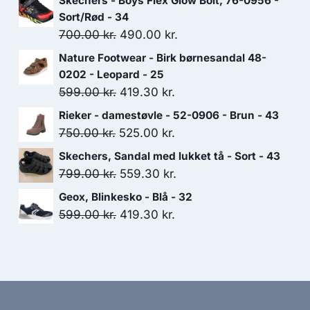
Skechers - Boys Flex Glow Bolt, 76-0956 -
Sort/Rød - 34
Den
Den
700.00
kr.
490.00
kr.
oprindelige
aktuelle
Nature Footwear - Birk børnesandal 48-
pris
pris
0202 - Leopard - 25
var:
er:
Den
Den
599.00
kr.
419.30
kr.
700.00 kr..
490.00 kr..
oprindelige
aktuelle
Rieker - damestøvle - 52-0906 - Brun - 43
pris
pris
Den
Den
750.00
kr.
525.00
kr.
var:
er:
oprindelige
aktuelle
Skechers, Sandal med lukket tå - Sort - 43
599.00 kr..
419.30 kr..
pris
pris
Den
Den
799.00
kr.
559.30
kr.
var:
er:
oprindelige
aktuelle
Geox, Blinkesko - Blå - 32
750.00 kr..
525.00 kr..
pris
pris
Den
Den
599.00
kr.
419.30
kr.
var:
er:
oprindelige
aktuelle
799.00 kr..
559.30 kr..
pris
pris
var:
er:
599.00 kr..
419.30 kr..