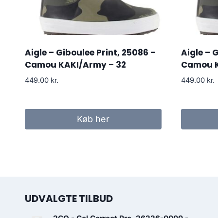
Aigle – Giboulee Print, 25086 –
Aigle – 
Camou KAKI/Army – 32
Camou K
449.00
kr.
449.00
kr.
Køb her
UDVALGTE TILBUD