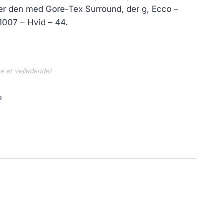
er den med Gore-Tex Surround, der g, Ecco –
007 – Hvid – 44.
ne er vejledende)
9