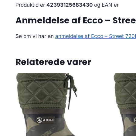
Produktid er
42393125683430
og EAN er
Anmeldelse af Ecco – Stree
Se om vi har en
anmeldelse af Ecco – Street 72
Relaterede varer