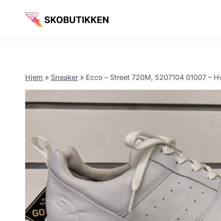
Fortsæt
til
indhold
Hjem
»
Sneaker
»
Ecco – Street 720M, 5207104 01007 – Hv