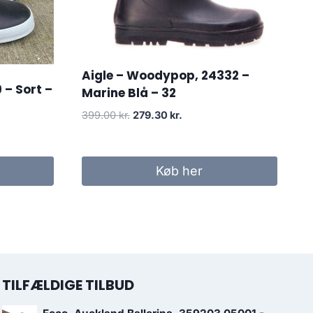
Aigle – Woodypop, 24332 –
 – Sort –
Marine Blå – 32
Den
Den
399.00
kr.
279.30
kr.
oprindelige
aktuelle
pris
pris
var:
er:
Køb her
399.00 kr..
279.30 kr..
TILFÆLDIGE TILBUD