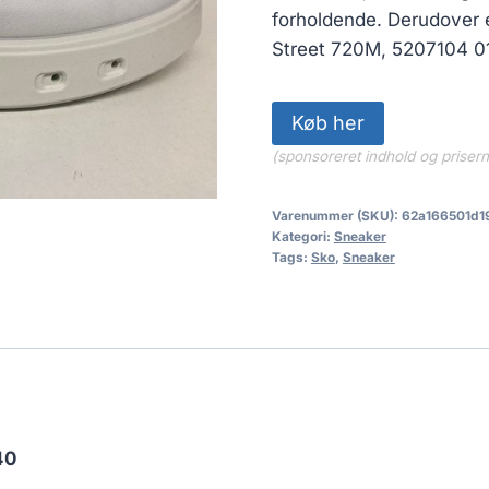
forholdende. Derudover 
Street 720M, 5207104 01
Køb her
(sponsoreret indhold og priser
Varenummer (SKU):
62a166501d1
Kategori:
Sneaker
Tags:
Sko
,
Sneaker
40