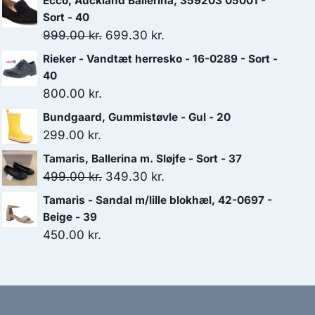
Ecco, Auckland Ballerina, 359203 05001 -
Sort - 40
Den
Den
999.00
kr.
699.30
kr.
oprindelige
aktuelle
Rieker - Vandtæt herresko - 16-0289 - Sort -
pris
pris
40
var:
er:
800.00
kr.
999.00 kr..
699.30 kr..
Bundgaard, Gummistøvle - Gul - 20
299.00
kr.
Tamaris, Ballerina m. Sløjfe - Sort - 37
Den
Den
499.00
kr.
349.30
kr.
oprindelige
aktuelle
Tamaris - Sandal m/lille blokhæl, 42-0697 -
pris
pris
Beige - 39
var:
er:
450.00
kr.
499.00 kr..
349.30 kr..