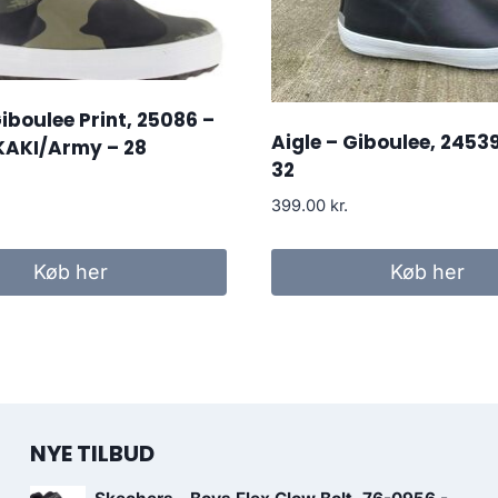
Giboulee Print, 25086 –
Aigle – Giboulee, 24539
AKI/Army – 28
32
399.00
kr.
Køb her
Køb her
NYE TILBUD