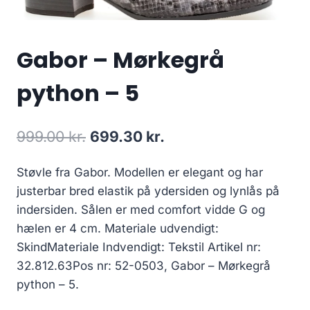
Gabor – Mørkegrå
python – 5
Den
Den
999.00
kr.
699.30
kr.
oprindelige
aktuelle
Støvle fra Gabor. Modellen er elegant og har
pris
pris
justerbar bred elastik på ydersiden og lynlås på
var:
er:
indersiden. Sålen er med comfort vidde G og
999.00 kr..
699.30 kr..
hælen er 4 cm. Materiale udvendigt:
SkindMateriale Indvendigt: Tekstil Artikel nr:
32.812.63Pos nr: 52-0503, Gabor – Mørkegrå
python – 5.