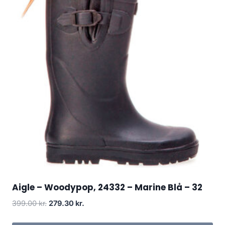
Aigle – Woodypop, 24332 – Marine Blå – 32
Den
Den
399.00
kr.
279.30
kr.
oprindelige
aktuelle