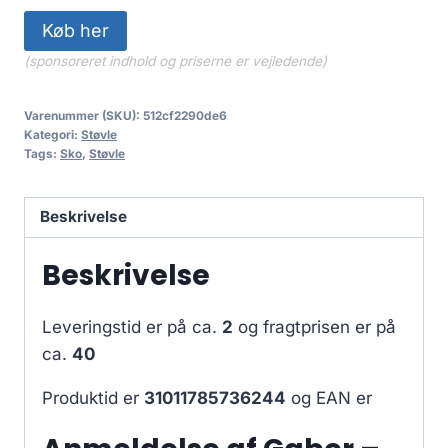
Køb her
(sponsoreret indhold og priserne er vejledende)
Varenummer (SKU):
512cf2290de6
Kategori:
Støvle
Tags:
Sko
,
Støvle
Beskrivelse
Beskrivelse
Leveringstid er på ca.
2
og fragtprisen er på
ca.
40
Produktid er
31011785736244
og EAN er