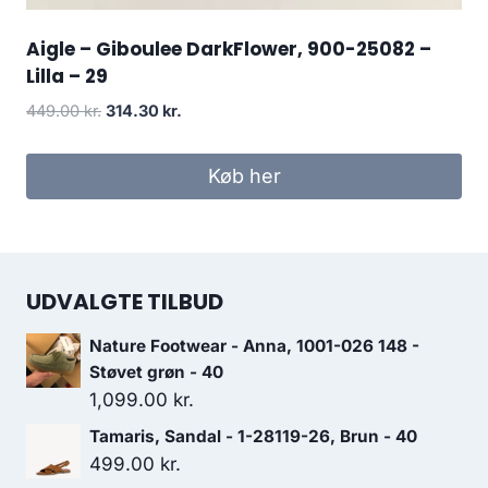
Aigle – Giboulee DarkFlower, 900-25082 –
Lilla – 29
Den
Den
449.00
kr.
314.30
kr.
oprindelige
aktuelle
pris
pris
Køb her
var:
er:
449.00 kr..
314.30 kr..
UDVALGTE TILBUD
Nature Footwear - Anna, 1001-026 148 -
Støvet grøn - 40
1,099.00
kr.
Tamaris, Sandal - 1-28119-26, Brun - 40
499.00
kr.