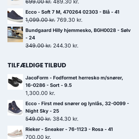
Den
Den
699.00
kr.
489.30
kr.
var:
er:
oprindelige
aktuelle
Ecco - Soft 7 M, 470264 02303 - Blå - 41
499.00 kr..
349.30 kr..
pris
pris
Den
Den
1,099.00
kr.
769.30
kr.
var:
er:
oprindelige
aktuelle
Bundgaard Hilly hjemmesko, BGH0028 - Sølv
699.00 kr..
489.30 kr..
pris
pris
- 24
var:
er:
Den
Den
349.00
kr.
244.30
kr.
1,099.00 kr..
769.30 kr..
oprindelige
aktuelle
pris
pris
TILFÆLDIGE TILBUD
var:
er:
JacoForm - Fodformet herresko m/snører,
349.00 kr..
244.30 kr..
16-0286 - Sort - 9.5
1,300.00
kr.
Ecco - First med snører og lynlås, 32-0099 -
Night Sky - 25
Den
Den
549.00
kr.
384.30
kr.
oprindelige
aktuelle
Rieker - Sneaker - 76-1123 - Rosa - 41
pris
pris
700.00
kr.