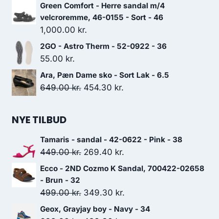
Green Comfort - Herre sandal m/4
velcroremme, 46-0155 - Sort - 46
1,000.00
kr.
2GO - Astro Therm - 52-0922 - 36
55.00
kr.
Ara, Pæn Dame sko - Sort Lak - 6.5
Den
Den
649.00
kr.
454.30
kr.
oprindelige
aktuelle
pris
pris
NYE TILBUD
var:
er:
Tamaris - sandal - 42-0622 - Pink - 38
649.00 kr..
454.30 kr..
Den
Den
449.00
kr.
269.40
kr.
oprindelige
aktuelle
Ecco - 2ND Cozmo K Sandal, 700422-02658
pris
pris
- Brun - 32
var:
er:
Den
Den
499.00
kr.
349.30
kr.
449.00 kr..
269.40 kr..
oprindelige
aktuelle
Geox, Grayjay boy - Navy - 34
pris
pris