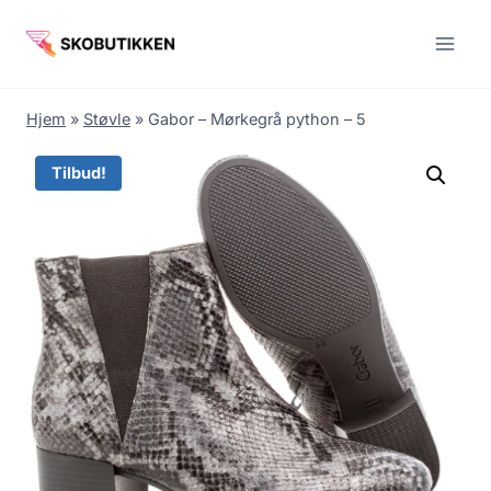
Fortsæt
til
indhold
Hjem
»
Støvle
»
Gabor – Mørkegrå python – 5
Tilbud!