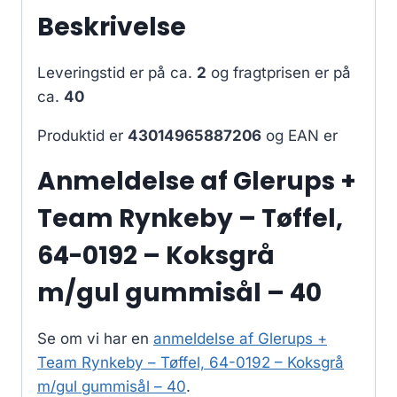
Beskrivelse
Leveringstid er på ca.
2
og fragtprisen er på
ca.
40
Produktid er
43014965887206
og EAN er
Anmeldelse af Glerups +
Team Rynkeby – Tøffel,
64-0192 – Koksgrå
m/gul gummisål – 40
Se om vi har en
anmeldelse af Glerups +
Team Rynkeby – Tøffel, 64-0192 – Koksgrå
m/gul gummisål – 40
.