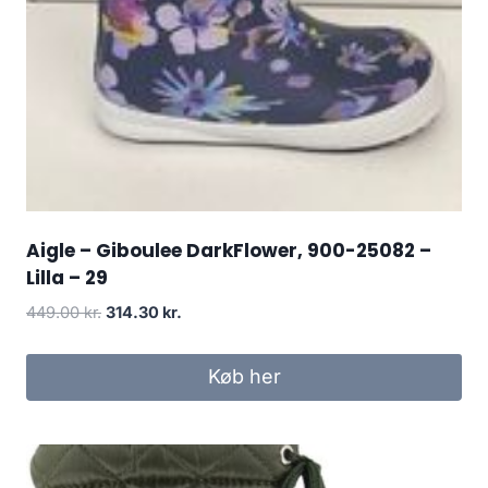
Aigle – Giboulee DarkFlower, 900-25082 –
Lilla – 29
Den
Den
449.00
kr.
314.30
kr.
oprindelige
aktuelle
pris
pris
Køb her
var:
er:
449.00 kr..
314.30 kr..