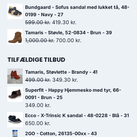
649.00 kr..
454.30 kr..
oprindelige
aktuelle
Bundgaard - Sofus sandal med lukket tå, 48-
pris
pris
0199 - Navy - 27
var:
er:
Den
Den
599.00
kr.
419.30
kr.
1,099.00 kr..
769.30 kr..
oprindelige
aktuelle
Tamaris - Støvle, 52-0834 - Brun - 39
pris
pris
Den
Den
1,000.00
kr.
700.00
kr.
var:
er:
oprindelige
aktuelle
599.00 kr..
419.30 kr..
pris
pris
TILFÆLDIGE TILBUD
var:
er:
Tamaris, Støvlette - Brandy - 41
1,000.00 kr..
700.00 kr..
Den
Den
499.00
kr.
349.30
kr.
oprindelige
aktuelle
Superfit - Happy Hjemmesko med tyr, 66-
pris
pris
0091 - Brun - 25
var:
er:
349.00
kr.
499.00 kr..
349.30 kr..
Ecco - X-Trinsic K sandal - 48-0228 - Blå - 31
650.00
kr.
2GO - Cotton, 26135-00xx - 43