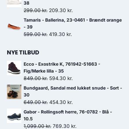
38
Den
Den
299.00
kr.
209.30
kr.
oprindelige
aktuelle
Tamaris - Ballerina, 23-0461 - Brændt orange
pris
pris
- 39
var:
er:
Den
Den
599.00
kr.
419.30
kr.
299.00 kr..
209.30 kr..
oprindelige
aktuelle
pris
pris
NYE TILBUD
var:
er:
Ecco - Exostrike K, 761942-51663 -
599.00 kr..
419.30 kr..
Fig/Mørke lilla - 35
Den
Den
849.00
kr.
594.30
kr.
oprindelige
aktuelle
Bundgaard, Sandal med lukket snude - Sort -
pris
pris
30
var:
er:
Den
Den
649.00
kr.
454.30
kr.
849.00 kr..
594.30 kr..
oprindelige
aktuelle
Gabor - Rollingsoft herre, 76-0782 - Blå -
pris
pris
10.5
var:
er:
Den
Den
1,099.00
kr.
769.30
kr.