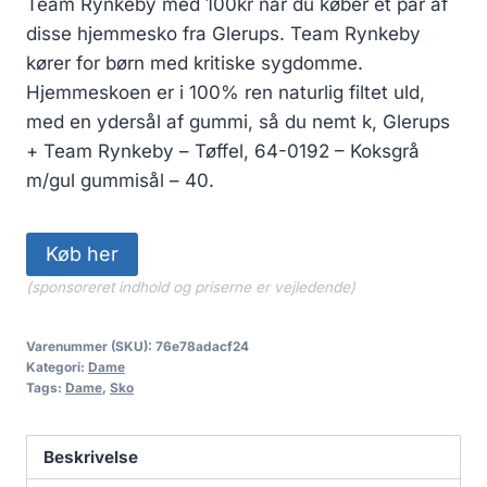
Team Rynkeby med 100kr når du køber et par af
disse hjemmesko fra Glerups. Team Rynkeby
kører for børn med kritiske sygdomme.
Hjemmeskoen er i 100% ren naturlig filtet uld,
med en ydersål af gummi, så du nemt k, Glerups
+ Team Rynkeby – Tøffel, 64-0192 – Koksgrå
m/gul gummisål – 40.
Køb her
(sponsoreret indhold og priserne er vejledende)
Varenummer (SKU):
76e78adacf24
Kategori:
Dame
Tags:
Dame
,
Sko
Beskrivelse