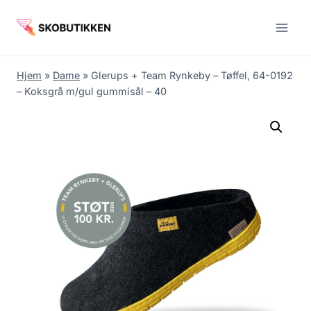
Fortsæt
til
indhold
Hjem
»
Dame
»
Glerups + Team Rynkeby – Tøffel, 64-0192
– Koksgrå m/gul gummisål – 40