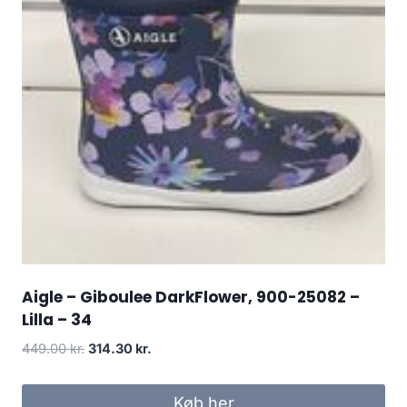
Aigle – Giboulee DarkFlower, 900-25082 –
Lilla – 34
Den
Den
449.00
kr.
314.30
kr.
oprindelige
aktuelle
pris
pris
Køb her