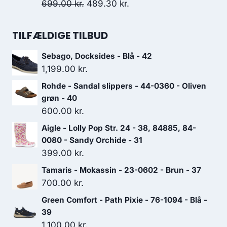
var:
er:
Den
Den
699.00
kr.
489.30
kr.
1,199.00 kr..
839.30 kr..
oprindelige
aktuelle
pris
pris
TILFÆLDIGE TILBUD
var:
er:
Sebago, Docksides - Blå - 42
699.00 kr..
489.30 kr..
1,199.00
kr.
Rohde - Sandal slippers - 44-0360 - Oliven
grøn - 40
600.00
kr.
Aigle - Lolly Pop Str. 24 - 38, 84885, 84-
0080 - Sandy Orchide - 31
399.00
kr.
Tamaris - Mokassin - 23-0602 - Brun - 37
700.00
kr.
Green Comfort - Path Pixie - 76-1094 - Blå -
39
1,100.00
kr.