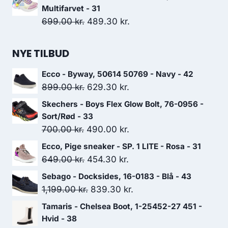
Multifarvet - 31
Den
Den
699.00
kr.
489.30
kr.
oprindelige
aktuelle
pris
pris
NYE TILBUD
var:
er:
Ecco - Byway, 50614 50769 - Navy - 42
699.00 kr..
489.30 kr..
Den
Den
899.00
kr.
629.30
kr.
oprindelige
aktuelle
Skechers - Boys Flex Glow Bolt, 76-0956 -
pris
pris
Sort/Rød - 33
var:
er:
Den
Den
700.00
kr.
490.00
kr.
899.00 kr..
629.30 kr..
oprindelige
aktuelle
Ecco, Pige sneaker - SP. 1 LITE - Rosa - 31
pris
pris
Den
Den
649.00
kr.
454.30
kr.
var:
er:
oprindelige
aktuelle
Sebago - Docksides, 16-0183 - Blå - 43
700.00 kr..
490.00 kr..
pris
pris
Den
Den
1,199.00
kr.
839.30
kr.
var:
er:
oprindelige
aktuelle
Tamaris - Chelsea Boot, 1-25452-27 451 -
649.00 kr..
454.30 kr..
pris
pris
Hvid - 38