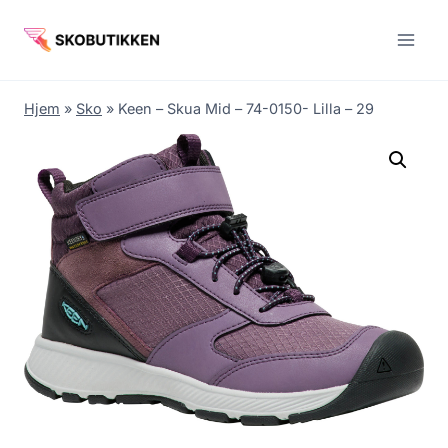
Fortsæt
til
indhold
Hjem
»
Sko
»
Keen – Skua Mid – 74-0150- Lilla – 29