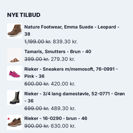
var:
er:
649.00 kr..
454.30 kr..
NYE TILBUD
Nature Footwear, Emma Suede - Leopard -
38
Den
Den
1,199.00
kr.
839.30
kr.
oprindelige
aktuelle
Tamaris, Smutters - Brun - 40
pris
pris
Den
Den
399.00
kr.
279.30
kr.
var:
er:
oprindelige
aktuelle
Rieker - Sneakers m/memosoft, 76-0991 -
1,199.00 kr..
839.30 kr..
pris
pris
Pink - 36
var:
er:
Den
Den
600.00
kr.
420.00
kr.
399.00 kr..
279.30 kr..
oprindelige
aktuelle
Rieker - 3/4 lang damestøvle, 52-0771 - Grøn
pris
pris
- 36
var:
er:
Den
Den
699.00
kr.
489.30
kr.
600.00 kr..
420.00 kr..
oprindelige
aktuelle
Rieker - 16-0290 - brun - 46
pris
pris
Den
Den
900.00
kr.
630.00
kr.
var:
er: