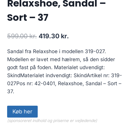
Relaxshoe, Sandal –
Sort – 37
Den
Den
599.00
kr.
419.30
kr.
oprindelige
aktuelle
Sandal fra Relaxshoe i modellen 319-027.
pris
pris
Modellen er lavet med hælrem, så den sidder
var:
er:
godt fast på foden. Materialet udvendigt:
599.00 kr..
419.30 kr..
SkindMaterialet indvendigt: SkindArtikel nr: 319-
027Pos nr: 42-0401, Relaxshoe, Sandal – Sort –
37.
Køb her
(sponsoreret indhold og priserne er vejledende)