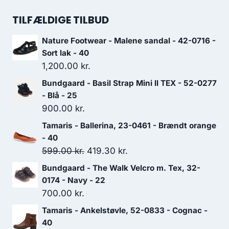
oprindelige
aktuelle
699.00 kr..
489.30 kr..
pris
pris
TILFÆLDIGE TILBUD
var:
er:
Nature Footwear - Malene sandal - 42-0716 -
900.00 kr..
630.00 kr..
Sort lak - 40
1,200.00
kr.
Bundgaard - Basil Strap Mini ll TEX - 52-0277
- Blå - 25
900.00
kr.
Tamaris - Ballerina, 23-0461 - Brændt orange
- 40
Den
Den
599.00
kr.
419.30
kr.
oprindelige
aktuelle
Bundgaard - The Walk Velcro m. Tex, 32-
pris
pris
0174 - Navy - 22
var:
er:
700.00
kr.
599.00 kr..
419.30 kr..
Tamaris - Ankelstøvle, 52-0833 - Cognac -
40