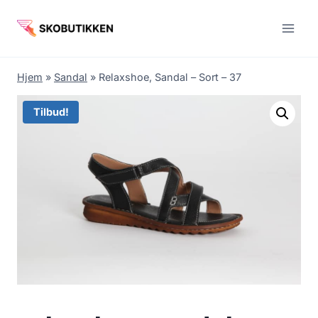
Fortsæt
til
indhold
Hjem
»
Sandal
»
Relaxshoe, Sandal – Sort – 37
Tilbud!