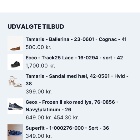
UDVALGTE TILBUD
Tamaris - Ballerina - 23-0601 - Cognac - 41
500.00
kr.
Ecco - Track25 Lace - 16-0294 - sort - 42
1,700.00
kr.
Tamaris - Sandal med hæl, 42-0561 - Hvid -
38
399.00
kr.
Geox - Frozen II sko med lys, 76-0856 -
Navy/platinum - 26
Den
Den
649.00
kr.
454.30
kr.
oprindelige
aktuelle
Superfit - 1-000276-000 - Sort - 36
pris
pris
349.00
kr.