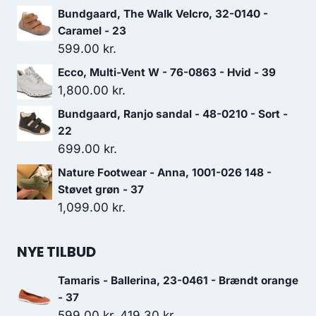
Bundgaard, The Walk Velcro, 32-0140 -
Caramel - 23
599.00
kr.
Ecco, Multi-Vent W - 76-0863 - Hvid - 39
1,800.00
kr.
Bundgaard, Ranjo sandal - 48-0210 - Sort -
22
699.00
kr.
Nature Footwear - Anna, 1001-026 148 -
Støvet grøn - 37
1,099.00
kr.
NYE TILBUD
Tamaris - Ballerina, 23-0461 - Brændt orange
- 37
Den
Den
599.00
kr.
419.30
kr.