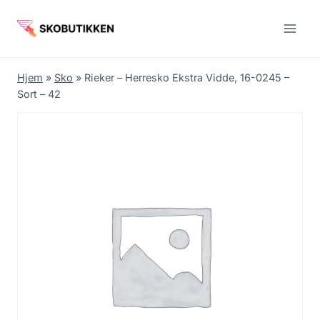
Fortsæt
til
indhold
Hjem
»
Sko
»
Rieker – Herresko Ekstra Vidde, 16-0245 –
Sort – 42