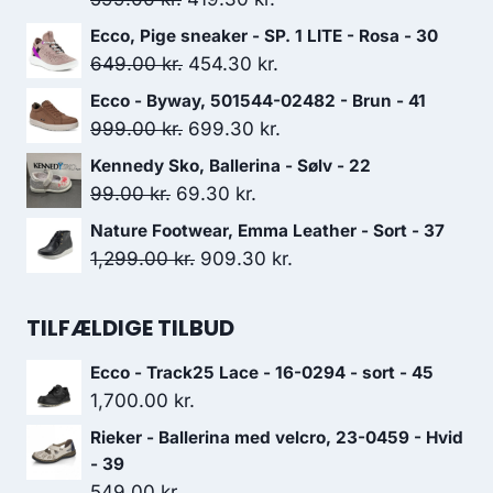
oprindelige
aktuelle
Ecco, Pige sneaker - SP. 1 LITE - Rosa - 30
pris
pris
Den
Den
649.00
kr.
454.30
kr.
var:
er:
oprindelige
aktuelle
Ecco - Byway, 501544-02482 - Brun - 41
599.00 kr..
419.30 kr..
pris
pris
Den
Den
999.00
kr.
699.30
kr.
var:
er:
oprindelige
aktuelle
Kennedy Sko, Ballerina - Sølv - 22
649.00 kr..
454.30 kr..
pris
pris
Den
Den
99.00
kr.
69.30
kr.
var:
er:
oprindelige
aktuelle
Nature Footwear, Emma Leather - Sort - 37
999.00 kr..
699.30 kr..
pris
pris
Den
Den
1,299.00
kr.
909.30
kr.
var:
er:
oprindelige
aktuelle
99.00 kr..
69.30 kr..
pris
pris
TILFÆLDIGE TILBUD
var:
er:
Ecco - Track25 Lace - 16-0294 - sort - 45
1,299.00 kr..
909.30 kr..
1,700.00
kr.
Rieker - Ballerina med velcro, 23-0459 - Hvid
- 39
549.00
kr.