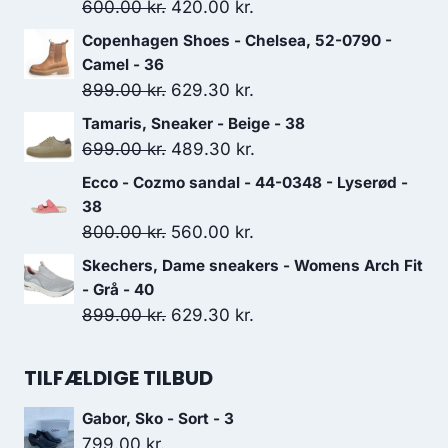
Den
Den
600.00
kr.
420.00
kr.
oprindelige
aktuelle
Copenhagen Shoes - Chelsea, 52-0790 -
pris
pris
Camel - 36
var:
er:
Den
Den
899.00
kr.
629.30
kr.
600.00 kr..
420.00 kr..
oprindelige
aktuelle
Tamaris, Sneaker - Beige - 38
pris
pris
Den
Den
699.00
kr.
489.30
kr.
var:
er:
oprindelige
aktuelle
Ecco - Cozmo sandal - 44-0348 - Lyserød -
899.00 kr..
629.30 kr..
pris
pris
38
var:
er:
Den
Den
800.00
kr.
560.00
kr.
699.00 kr..
489.30 kr..
oprindelige
aktuelle
Skechers, Dame sneakers - Womens Arch Fit
pris
pris
- Grå - 40
var:
er:
Den
Den
899.00
kr.
629.30
kr.
800.00 kr..
560.00 kr..
oprindelige
aktuelle
pris
pris
TILFÆLDIGE TILBUD
var:
er:
Gabor, Sko - Sort - 3
899.00 kr..
629.30 kr..
799.00
kr.