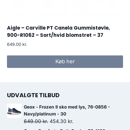
Aigle – Carville PT Canela Gummistøvle,
900-R1062 – Sort/hvid blomstret – 37
649.00
kr.
Køb her
UDVALGTE TILBUD
Geox - Frozen II sko med lys, 76-0856 -
Navy/platinum - 30
Den
Den
649.00
kr.
454.30
kr.
oprindelige
aktuelle