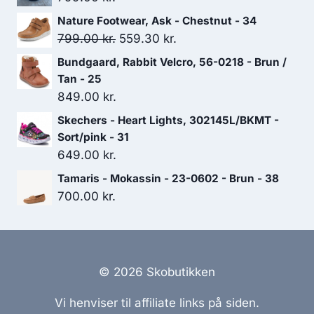
Nature Footwear, Ask - Chestnut - 34
Den
Den
799.00
kr.
559.30
kr.
oprindelige
aktuelle
Bundgaard, Rabbit Velcro, 56-0218 - Brun /
pris
pris
Tan - 25
var:
er:
849.00
kr.
799.00 kr..
559.30 kr..
Skechers - Heart Lights, 302145L/BKMT -
Sort/pink - 31
649.00
kr.
Tamaris - Mokassin - 23-0602 - Brun - 38
700.00
kr.
© 2026 Skobutikken
Vi henviser til affiliate links på siden.