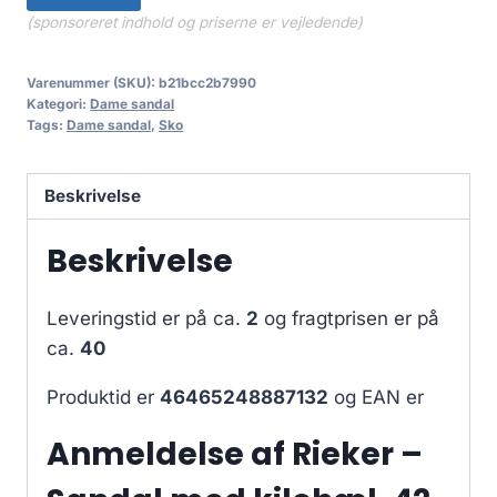
(sponsoreret indhold og priserne er vejledende)
Varenummer (SKU):
b21bcc2b7990
Kategori:
Dame sandal
Tags:
Dame sandal
,
Sko
Beskrivelse
Beskrivelse
Leveringstid er på ca.
2
og fragtprisen er på
ca.
40
Produktid er
46465248887132
og EAN er
Anmeldelse af Rieker –