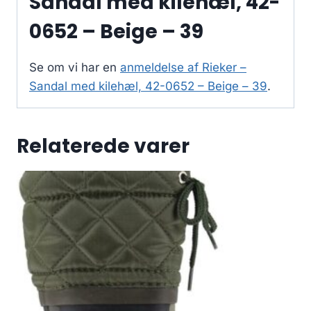
Sandal med kilehæl, 42-
0652 – Beige – 39
Se om vi har en
anmeldelse af Rieker –
Sandal med kilehæl, 42-0652 – Beige – 39
.
Relaterede varer