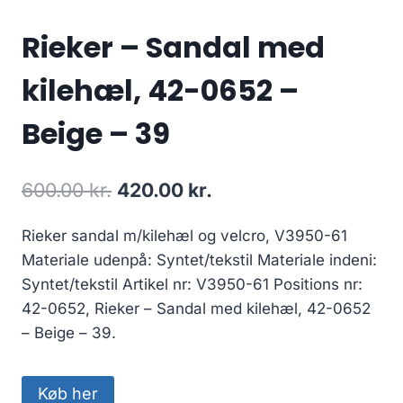
Rieker – Sandal med
kilehæl, 42-0652 –
Beige – 39
Den
Den
600.00
kr.
420.00
kr.
oprindelige
aktuelle
Rieker sandal m/kilehæl og velcro, V3950-61
pris
pris
Materiale udenpå: Syntet/tekstil Materiale indeni:
var:
er:
Syntet/tekstil Artikel nr: V3950-61 Positions nr:
600.00 kr..
420.00 kr..
42-0652, Rieker – Sandal med kilehæl, 42-0652
– Beige – 39.
Køb her