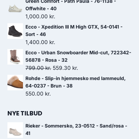
Green Comfort - Path Paula - 76-1138 -
pris
pris
Offwhite - 40
var:
er:
1,000.00
kr.
649.00 kr..
454.30 kr..
Ecco - Xpedition III M High GTX, 54-0141 -
Sort - 46
1,400.00
kr.
Ecco - Urban Snowboarder Mid-cut, 722342-
56878 - Rosa - 32
Den
Den
799.00
kr.
559.30
kr.
oprindelige
aktuelle
Rohde - Slip-in hjemmesko med lammeuld,
pris
pris
64-0237 - Brun - 38
var:
er:
550.00
kr.
799.00 kr..
559.30 kr..
NYE TILBUD
Rieker - Sommersko, 23-0512 - Sand/rosa -
41