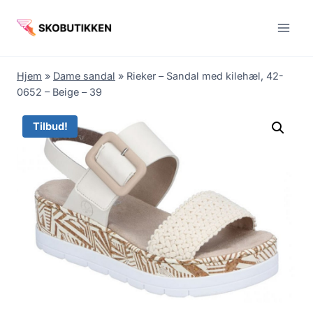
Fortsæt
til
indhold
Hjem
»
Dame sandal
»
Rieker – Sandal med kilehæl, 42-
0652 – Beige – 39
Tilbud!