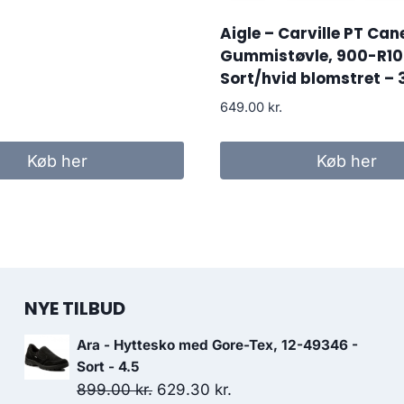
Aigle – Carville PT Can
Gummistøvle, 900-R10
Sort/hvid blomstret – 
649.00
kr.
Køb her
Køb her
NYE TILBUD
Ara - Hyttesko med Gore-Tex, 12-49346 -
Sort - 4.5
Den
Den
899.00
kr.
629.30
kr.