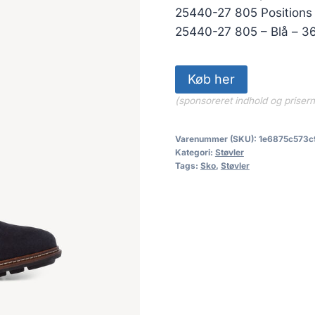
25440-27 805 Positions n
25440-27 805 – Blå – 36
Køb her
(sponsoreret indhold og priser
Varenummer (SKU):
1e6875c573c
Kategori:
Støvler
Tags:
Sko
,
Støvler