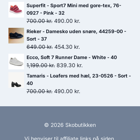
oprindelige
aktuelle
Superfit - Sport7 Mini med gore-tex, 76-
pris
pris
0927 - Pink - 32
var:
er:
Den
Den
700.00
kr.
490.00
kr.
899.00 kr..
629.30 kr..
oprindelige
aktuelle
Rieker - Damesko uden snøre, 44259-00 -
pris
pris
Sort - 37
var:
er:
Den
Den
649.00
kr.
454.30
kr.
700.00 kr..
490.00 kr..
oprindelige
aktuelle
Ecco, Soft 7 Runner Dame - White - 40
pris
pris
Den
Den
1,199.00
kr.
839.30
kr.
var:
er:
oprindelige
aktuelle
Tamaris - Loafers med hæl, 23-0526 - Sort -
649.00 kr..
454.30 kr..
pris
pris
40
var:
er:
Den
Den
700.00
kr.
490.00
kr.
1,199.00 kr..
839.30 kr..
oprindelige
aktuelle
pris
pris
var:
er:
700.00 kr..
490.00 kr..
© 2026 Skobutikken
Vi henviser til affiliate links på siden.