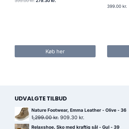
Den
Den
399.00
kr.
279.30
kr.
399.00
kr.
oprindelige
aktuelle
pris
pris
var:
er:
399.00 kr..
279.30 kr..
Køb her
UDVALGTE TILBUD
Nature Footwear, Emma Leather - Olive - 36
Den
Den
1,299.00
kr.
909.30
kr.
oprindelige
aktuelle
Relaxshoe, Sko med kraftig sål - Gul - 39