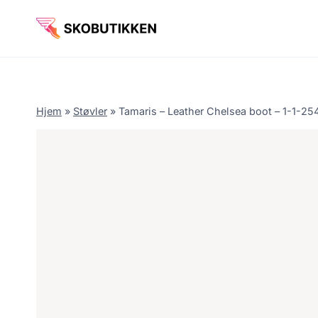
Fortsæt
til
indhold
Hjem
»
Støvler
»
Tamaris – Leather Chelsea boot – 1-1-25