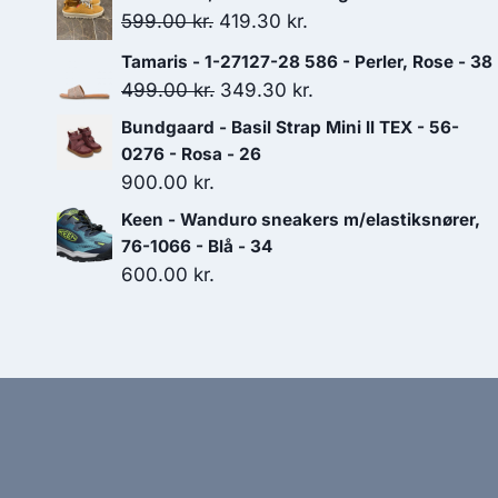
pris
pris
Den
Den
599.00
kr.
419.30
kr.
var:
er:
oprindelige
aktuelle
Tamaris - 1-27127-28 586 - Perler, Rose - 38
1,299.00 kr..
909.30 kr..
pris
pris
Den
Den
499.00
kr.
349.30
kr.
var:
er:
oprindelige
aktuelle
Bundgaard - Basil Strap Mini ll TEX - 56-
599.00 kr..
419.30 kr..
pris
pris
0276 - Rosa - 26
var:
er:
900.00
kr.
499.00 kr..
349.30 kr..
Keen - Wanduro sneakers m/elastiksnører,
76-1066 - Blå - 34
600.00
kr.