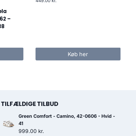
449.00
kr.
ela
62 –
38
Køb her
TILFÆLDIGE TILBUD
Green Comfort - Camino, 42-0606 - Hvid -
41
999.00
kr.