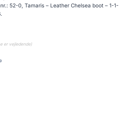
r.: 52-0, Tamaris – Leather Chelsea boot – 1-1-
.
ne er vejledende)
9