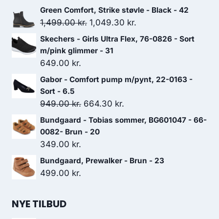
Green Comfort, Strike støvle - Black - 42
Den
Den
1,499.00
kr.
1,049.30
kr.
oprindelige
aktuelle
Skechers - Girls Ultra Flex, 76-0826 - Sort
pris
pris
m/pink glimmer - 31
var:
er:
649.00
kr.
1,499.00 kr..
1,049.30 kr..
Gabor - Comfort pump m/pynt, 22-0163 -
Sort - 6.5
Den
Den
949.00
kr.
664.30
kr.
oprindelige
aktuelle
Bundgaard - Tobias sommer, BG601047 - 66-
pris
pris
0082- Brun - 20
var:
er:
349.00
kr.
949.00 kr..
664.30 kr..
Bundgaard, Prewalker - Brun - 23
499.00
kr.
NYE TILBUD