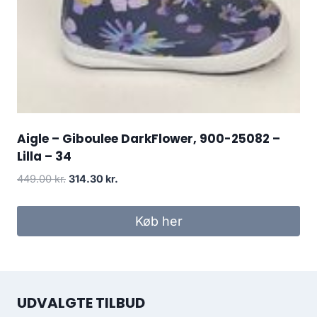
Aigle – Giboulee DarkFlower, 900-25082 –
Lilla – 34
Den
Den
449.00
kr.
314.30
kr.
oprindelige
aktuelle
pris
pris
Køb her
var:
er:
449.00 kr..
314.30 kr..
UDVALGTE TILBUD