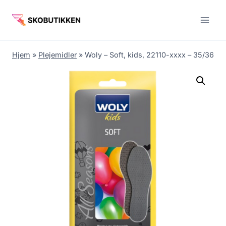
Fortsæt
til
indhold
Hjem
»
Plejemidler
»
Woly – Soft, kids, 22110-xxxx – 35/36