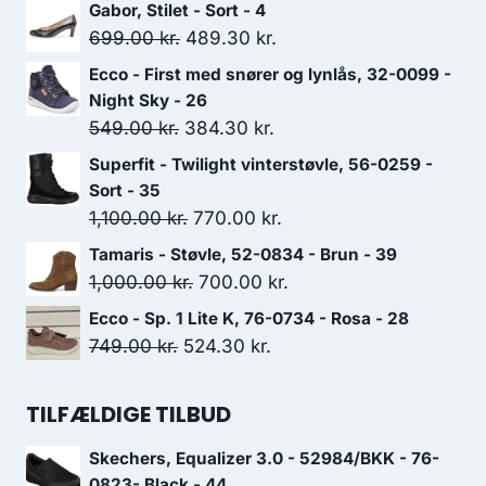
Gabor, Stilet - Sort - 4
Den
Den
699.00
kr.
489.30
kr.
oprindelige
aktuelle
Ecco - First med snører og lynlås, 32-0099 -
pris
pris
Night Sky - 26
var:
er:
Den
Den
549.00
kr.
384.30
kr.
699.00 kr..
489.30 kr..
oprindelige
aktuelle
Superfit - Twilight vinterstøvle, 56-0259 -
pris
pris
Sort - 35
var:
er:
Den
Den
1,100.00
kr.
770.00
kr.
549.00 kr..
384.30 kr..
oprindelige
aktuelle
Tamaris - Støvle, 52-0834 - Brun - 39
pris
pris
Den
Den
1,000.00
kr.
700.00
kr.
var:
er:
oprindelige
aktuelle
Ecco - Sp. 1 Lite K, 76-0734 - Rosa - 28
1,100.00 kr..
770.00 kr..
pris
pris
Den
Den
749.00
kr.
524.30
kr.
var:
er:
oprindelige
aktuelle
1,000.00 kr..
700.00 kr..
pris
pris
TILFÆLDIGE TILBUD
var:
er:
Skechers, Equalizer 3.0 - 52984/BKK - 76-
749.00 kr..
524.30 kr..
0823- Black - 44