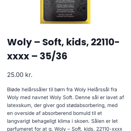
Woly – Soft, kids, 22110-
xxxx – 35/36
25.00
kr.
Bløde helårssåler til børn fra Woly Helårssål fra
Woly med navnet Woly Soft. Denne sål er lavet af
latexskum, der giver god stødabsorbering, med
en overside af absorberend bomuld til et
langvarigt behageligt klima i skoen. Sålen er let
parfumeret for at g, Woly – Soft, kids, 22110-xxxx