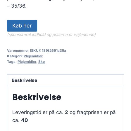
– 35/36.
Køb her
(sponsoreret indhold og priserne er vejledende)
Varenummer (SKU):
189f2691a35a
Kategori:
Plejemidler
Tags:
Plejemidler
,
Sko
Beskrivelse
Beskrivelse
Leveringstid er på ca.
2
og fragtprisen er på
ca.
40