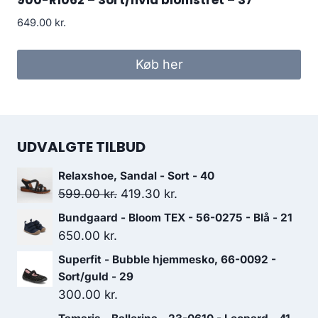
649.00
kr.
Køb her
UDVALGTE TILBUD
Relaxshoe, Sandal - Sort - 40
Den
Den
599.00
kr.
419.30
kr.
oprindelige
aktuelle
Bundgaard - Bloom TEX - 56-0275 - Blå - 21
pris
pris
650.00
kr.
var:
er:
Superfit - Bubble hjemmesko, 66-0092 -
599.00 kr..
419.30 kr..
Sort/guld - 29
300.00
kr.