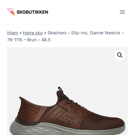
Fortsæt
til
indhold
Hjem
»
Herre sko
»
Skechers – Slip-ins, Garner Newick –
76-1115 – Brun – 48.5