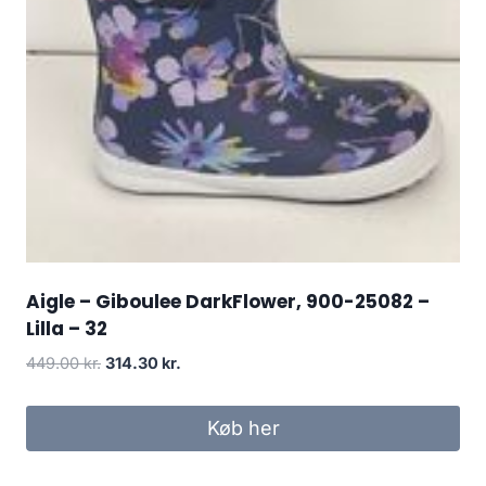
Aigle – Giboulee DarkFlower, 900-25082 –
Lilla – 32
Den
Den
449.00
kr.
314.30
kr.
oprindelige
aktuelle
pris
pris
Køb her
var:
er:
449.00 kr..
314.30 kr..