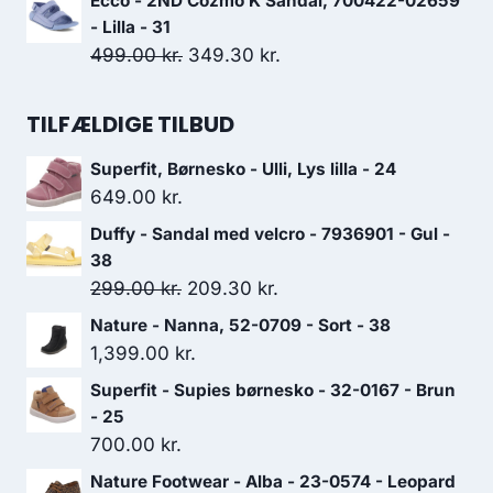
Ecco - 2ND Cozmo K Sandal, 700422-02659
999.00 kr..
699.30 kr..
pris
pris
- Lilla - 31
var:
er:
Den
Den
499.00
kr.
349.30
kr.
700.00 kr..
490.00 kr..
oprindelige
aktuelle
pris
pris
TILFÆLDIGE TILBUD
var:
er:
Superfit, Børnesko - Ulli, Lys lilla - 24
499.00 kr..
349.30 kr..
649.00
kr.
Duffy - Sandal med velcro - 7936901 - Gul -
38
Den
Den
299.00
kr.
209.30
kr.
oprindelige
aktuelle
Nature - Nanna, 52-0709 - Sort - 38
pris
pris
1,399.00
kr.
var:
er:
Superfit - Supies børnesko - 32-0167 - Brun
299.00 kr..
209.30 kr..
- 25
700.00
kr.
Nature Footwear - Alba - 23-0574 - Leopard