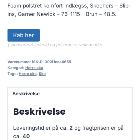
Foam polstret komfort indlægss, Skechers – Slip-
ins, Garner Newick – 76-1115 – Brun – 48.5.
Køb her
(sponsoreret indhold og priserne er vejledende)
Varenummer (SKU):
302f1eca4655
Kategori:
Herre sko
Tags:
Herre sko
,
Sko
Beskrivelse
Beskrivelse
Leveringstid er på ca.
2
og fragtprisen er på
ca.
40