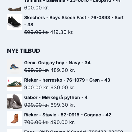
Tamaris - Ballerina - 23-0610 - Leopard - 41
600.00
kr.
Skechers - Boys Skech Fast - 76-0893 - Sort
- 38
Den
Den
599.00
kr.
419.30
kr.
oprindelige
aktuelle
pris
pris
NYE TILBUD
var:
er:
Geox, Grayjay boy - Navy - 34
599.00 kr..
419.30 kr..
Den
Den
699.00
kr.
489.30
kr.
oprindelige
aktuelle
Rieker - herresko - 76-1079 - Grøn - 43
pris
pris
Den
Den
900.00
kr.
630.00
kr.
var:
er:
oprindelige
aktuelle
Gabor - Mørkegrå python - 4
699.00 kr..
489.30 kr..
pris
pris
Den
Den
999.00
kr.
699.30
kr.
var:
er:
oprindelige
aktuelle
Rieker - Støvle - 52-0915 - Cognac - 42
900.00 kr..
630.00 kr..
pris
pris
Den
Den
700.00
kr.
490.00
kr.
var:
er:
oprindelige
aktuelle