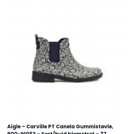
Aigle – Carville PT Canela Gummistøvle,
900-R1062 – Sort/hvid blomstret – 37