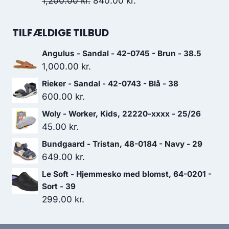
Den
Den
1,200.00
kr.
840.00
kr.
999.00 kr..
699.30 kr..
oprindelige
aktuelle
pris
pris
TILFÆLDIGE TILBUD
var:
er:
Angulus - Sandal - 42-0745 - Brun - 38.5
1,200.00 kr..
840.00 kr..
1,000.00
kr.
Rieker - Sandal - 42-0743 - Blå - 38
600.00
kr.
Woly - Worker, Kids, 22220-xxxx - 25/26
45.00
kr.
Bundgaard - Tristan, 48-0184 - Navy - 29
649.00
kr.
Le Soft - Hjemmesko med blomst, 64-0201 -
Sort - 39
299.00
kr.