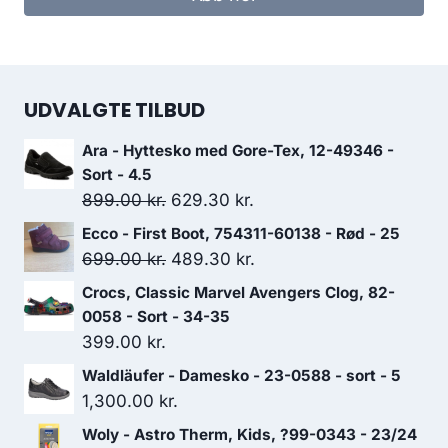
var:
er:
449.00 kr..
314.30 kr..
UDVALGTE TILBUD
Ara - Hyttesko med Gore-Tex, 12-49346 -
Sort - 4.5
Den
Den
899.00
kr.
629.30
kr.
oprindelige
aktuelle
Ecco - First Boot, 754311-60138 - Rød - 25
pris
pris
Den
Den
699.00
kr.
489.30
kr.
var:
er:
oprindelige
aktuelle
Crocs, Classic Marvel Avengers Clog, 82-
899.00 kr..
629.30 kr..
pris
pris
0058 - Sort - 34-35
var:
er:
399.00
kr.
699.00 kr..
489.30 kr..
Waldläufer - Damesko - 23-0588 - sort - 5
1,300.00
kr.
Woly - Astro Therm, Kids, ?99-0343 - 23/24