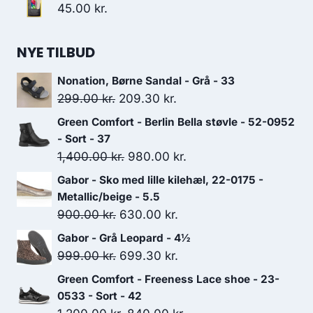
45.00
kr.
NYE TILBUD
Nonation, Børne Sandal - Grå - 33
Den
Den
299.00
kr.
209.30
kr.
oprindelige
aktuelle
Green Comfort - Berlin Bella støvle - 52-0952
pris
pris
- Sort - 37
var:
er:
Den
Den
1,400.00
kr.
980.00
kr.
299.00 kr..
209.30 kr..
oprindelige
aktuelle
Gabor - Sko med lille kilehæl, 22-0175 -
pris
pris
Metallic/beige - 5.5
var:
er:
Den
Den
900.00
kr.
630.00
kr.
1,400.00 kr..
980.00 kr..
oprindelige
aktuelle
Gabor - Grå Leopard - 4½
pris
pris
Den
Den
999.00
kr.
699.30
kr.
var:
er:
oprindelige
aktuelle
Green Comfort - Freeness Lace shoe - 23-
900.00 kr..
630.00 kr..
pris
pris
0533 - Sort - 42
var:
er: