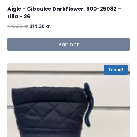
Aigle – Giboulee DarkFlower, 900-25082 –
Lilla – 26
Den
Den
449.00
kr.
314.30
kr.
oprindelige
aktuelle
pris
pris
Køb her
var:
er:
449.00 kr..
314.30 kr..
Tilbud!