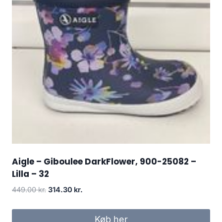
Aigle – Giboulee DarkFlower, 900-25082 –
Lilla – 32
Den
Den
449.00
kr.
314.30
kr.
oprindelige
aktuelle
pris
pris
Køb her