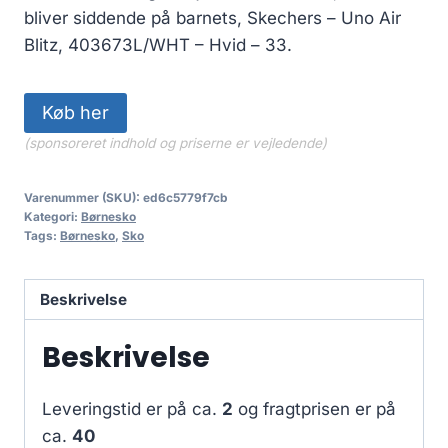
bliver siddende på barnets, Skechers – Uno Air
Blitz, 403673L/WHT – Hvid – 33.
Køb her
(sponsoreret indhold og priserne er vejledende)
Varenummer (SKU):
ed6c5779f7cb
Kategori:
Børnesko
Tags:
Børnesko
,
Sko
Beskrivelse
Beskrivelse
Leveringstid er på ca.
2
og fragtprisen er på
ca.
40