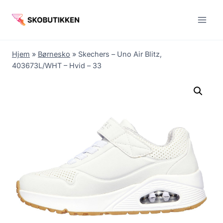
Fortsæt
til
indhold
Hjem
»
Børnesko
»
Skechers – Uno Air Blitz,
403673L/WHT – Hvid – 33