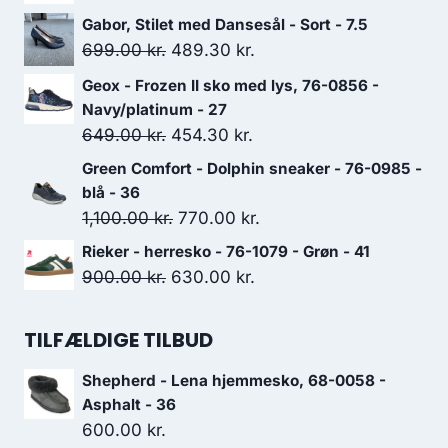
oprindelige
aktuelle
Gabor, Stilet med Dansesål - Sort - 7.5
pris
pris
Den
Den
699.00
kr.
489.30
kr.
var:
er:
oprindelige
aktuelle
Geox - Frozen II sko med lys, 76-0856 -
649.00 kr..
454.30 kr..
pris
pris
Navy/platinum - 27
var:
er:
Den
Den
649.00
kr.
454.30
kr.
699.00 kr..
489.30 kr..
oprindelige
aktuelle
Green Comfort - Dolphin sneaker - 76-0985 -
pris
pris
blå - 36
var:
er:
Den
Den
1,100.00
kr.
770.00
kr.
649.00 kr..
454.30 kr..
oprindelige
aktuelle
Rieker - herresko - 76-1079 - Grøn - 41
pris
pris
Den
Den
900.00
kr.
630.00
kr.
var:
er:
oprindelige
aktuelle
1,100.00 kr..
770.00 kr..
pris
pris
TILFÆLDIGE TILBUD
var:
er:
Shepherd - Lena hjemmesko, 68-0058 -
900.00 kr..
630.00 kr..
Asphalt - 36
600.00
kr.