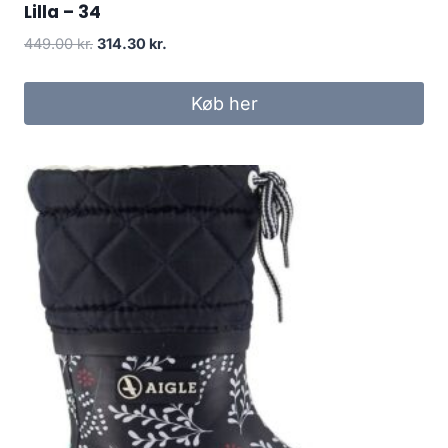
Lilla – 34
Den
Den
449.00
kr.
314.30
kr.
oprindelige
aktuelle
pris
pris
Køb her
var:
er:
449.00 kr..
314.30 kr..