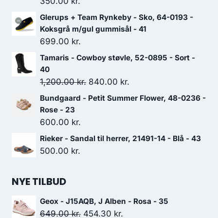
350.00
kr.
Glerups + Team Rynkeby - Sko, 64-0193 -
Koksgrå m/gul gummisål - 41
699.00
kr.
Tamaris - Cowboy støvle, 52-0895 - Sort -
40
Den
Den
1,200.00
kr.
840.00
kr.
oprindelige
aktuelle
Bundgaard - Petit Summer Flower, 48-0236 -
pris
pris
Rose - 23
var:
er:
600.00
kr.
1,200.00 kr..
840.00 kr..
Rieker - Sandal til herrer, 21491-14 - Blå - 43
500.00
kr.
NYE TILBUD
Geox - J15AQB, J Alben - Rosa - 35
Den
Den
649.00
kr.
454.30
kr.