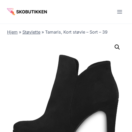
Fortsæt
til
indhold
Hjem
»
Støvlette
»
Tamaris, Kort støvle – Sort – 39