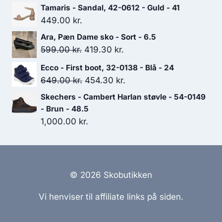
Tamaris - Sandal, 42-0612 - Guld - 41
449.00
kr.
Ara, Pæn Dame sko - Sort - 6.5
Den
Den
599.00
kr.
419.30
kr.
oprindelige
aktuelle
Ecco - First boot, 32-0138 - Blå - 24
pris
pris
Den
Den
649.00
kr.
454.30
kr.
var:
er:
oprindelige
aktuelle
Skechers - Cambert Harlan støvle - 54-0149
599.00 kr..
419.30 kr..
pris
pris
- Brun - 48.5
var:
er:
1,000.00
kr.
649.00 kr..
454.30 kr..
© 2026 Skobutikken
Vi henviser til affiliate links på siden.