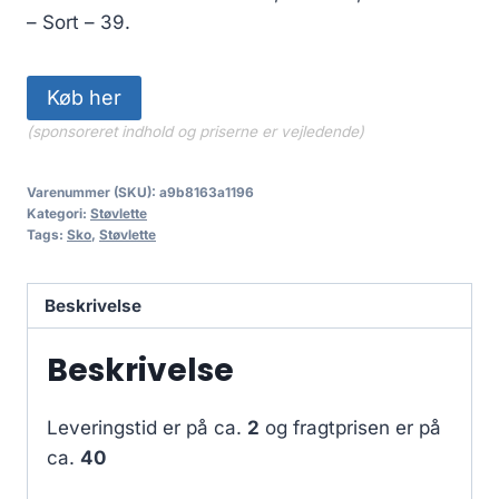
– Sort – 39.
Køb her
(sponsoreret indhold og priserne er vejledende)
Varenummer (SKU):
a9b8163a1196
Kategori:
Støvlette
Tags:
Sko
,
Støvlette
Beskrivelse
Beskrivelse
Leveringstid er på ca.
2
og fragtprisen er på
ca.
40